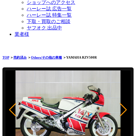
ショップへのアクセス
ハーレー誌 広告一覧
ハーレー誌 特集一覧
下取・買取のご相談
ヤフオク 出品中
業者様
TOP
＞
売約済み
＞
Others/その他の車種
＞YAMAHA RZV500R