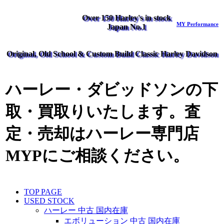
Over 150 Harley's in stock
MY Performance
Japan No.1
Original, Old School & Custom Build Classic Harley Davidson
ハーレー・ダビッドソンの下
取・買取りいたします。査
定・売却はハーレー専門店
MYPにご相談ください。
TOP PAGE
USED STOCK
ハーレー 中古 国内在庫
エボリューション 中古 国内在庫