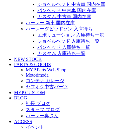
ショベルヘッド 中古車 国内在庫
パンヘッド 中古車 国内在庫
カスタム 中古車 国内在庫
ハーレー 新車 国内在庫
ハーレーダビッドソン 入庫待ち
エボリューション 入庫待ち一覧
ショベルヘッド 入庫待ち一覧
パンヘッド 入庫待ち一覧
カスタム 入庫待ち一覧
NEW STOCK
PARTS & GOODS
MYP Parts Web Shop
Motorimoda
コンテナ ガレージ
ヤフオク中古パーツ
MYP CUSTOM
BLOG
社長 ブログ
スタッフ ブログ
ハーレー奥さん
ACCESS
イベント