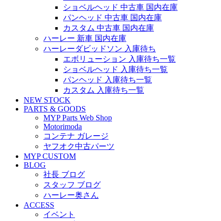
ショベルヘッド 中古車 国内在庫
パンヘッド 中古車 国内在庫
カスタム 中古車 国内在庫
ハーレー 新車 国内在庫
ハーレーダビッドソン 入庫待ち
エボリューション 入庫待ち一覧
ショベルヘッド 入庫待ち一覧
パンヘッド 入庫待ち一覧
カスタム 入庫待ち一覧
NEW STOCK
PARTS & GOODS
MYP Parts Web Shop
Motorimoda
コンテナ ガレージ
ヤフオク中古パーツ
MYP CUSTOM
BLOG
社長 ブログ
スタッフ ブログ
ハーレー奥さん
ACCESS
イベント