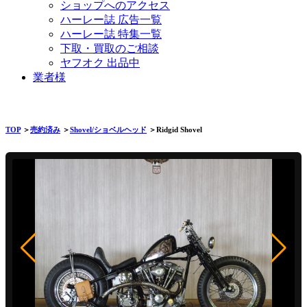
ショップへのアクセス
ハーレー誌 広告一覧
ハーレー誌 特集一覧
下取・買取のご相談
ヤフオク 出品中
業者様
TOP
＞
売約済み
＞
Shovel/ショベルヘッド
＞Ridgid Shovel