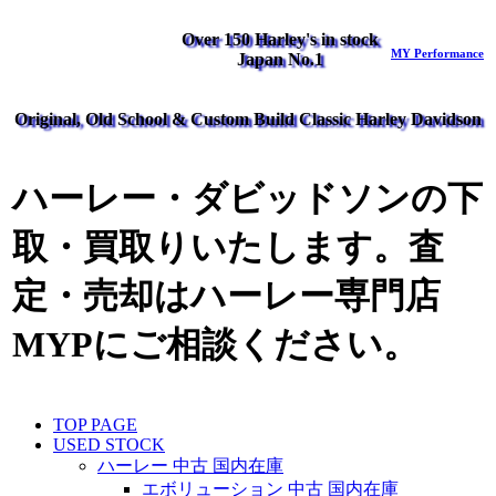
Over 150 Harley's in stock
MY Performance
Japan No.1
Original, Old School & Custom Build Classic Harley Davidson
ハーレー・ダビッドソンの下
取・買取りいたします。査
定・売却はハーレー専門店
MYPにご相談ください。
TOP PAGE
USED STOCK
ハーレー 中古 国内在庫
エボリューション 中古 国内在庫