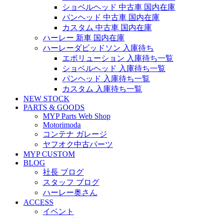
ショベルヘッド 中古車 国内在庫
パンヘッド 中古車 国内在庫
カスタム 中古車 国内在庫
ハーレー 新車 国内在庫
ハーレーダビッドソン 入庫待ち
エボリューション 入庫待ち一覧
ショベルヘッド 入庫待ち一覧
パンヘッド 入庫待ち一覧
カスタム 入庫待ち一覧
NEW STOCK
PARTS & GOODS
MYP Parts Web Shop
Motorimoda
コンテナ ガレージ
ヤフオク中古パーツ
MYP CUSTOM
BLOG
社長 ブログ
スタッフ ブログ
ハーレー奥さん
ACCESS
イベント