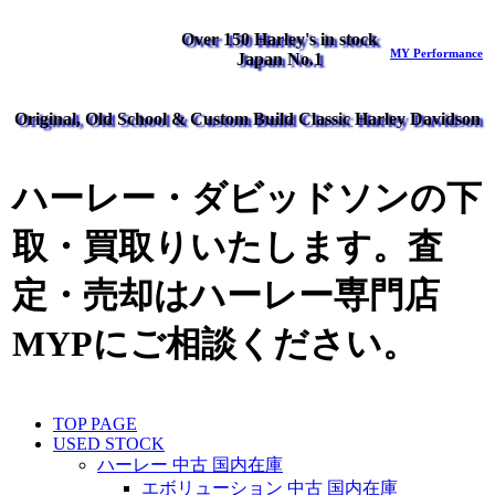
Over 150 Harley's in stock
MY Performance
Japan No.1
Original, Old School & Custom Build Classic Harley Davidson
ハーレー・ダビッドソンの下
取・買取りいたします。査
定・売却はハーレー専門店
MYPにご相談ください。
TOP PAGE
USED STOCK
ハーレー 中古 国内在庫
エボリューション 中古 国内在庫