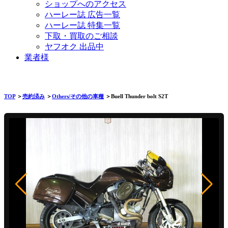
ショップへのアクセス
ハーレー誌 広告一覧
ハーレー誌 特集一覧
下取・買取のご相談
ヤフオク 出品中
業者様
TOP
＞
売約済み
＞
Others/その他の車種
＞Buell Thunder bolt S2T