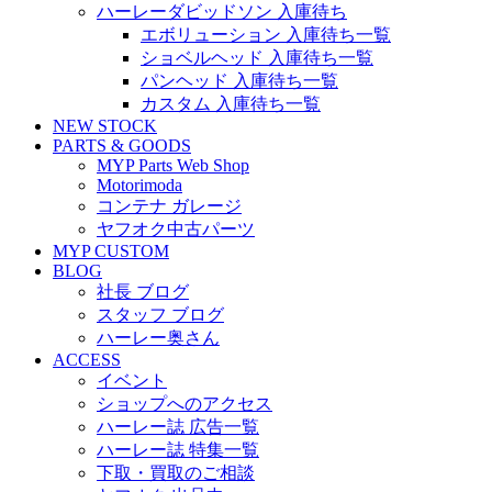
ハーレーダビッドソン 入庫待ち
エボリューション 入庫待ち一覧
ショベルヘッド 入庫待ち一覧
パンヘッド 入庫待ち一覧
カスタム 入庫待ち一覧
NEW STOCK
PARTS & GOODS
MYP Parts Web Shop
Motorimoda
コンテナ ガレージ
ヤフオク中古パーツ
MYP CUSTOM
BLOG
社長 ブログ
スタッフ ブログ
ハーレー奥さん
ACCESS
イベント
ショップへのアクセス
ハーレー誌 広告一覧
ハーレー誌 特集一覧
下取・買取のご相談