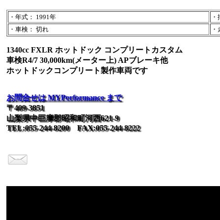
・年式： 1991年
・排
・車検： 切れ
・走
1340cc FXLR ホットドック コンプリートカスタム
車検R4/7 30,000km(メーター上) APブレーキ他
ホットドックコンプリート製作車両です
お問合せは MYPerformance まで
〒409-3851
山梨県中巨摩郡昭和町河西621-9
TEL:055-244-8200 FAX:055-244-8222