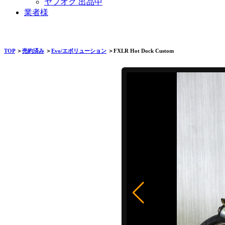
ヤフオク 出品中
業者様
TOP
＞
売約済み
＞
Evo/エボリューション
＞FXLR Hot Dock Custom