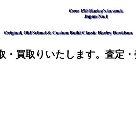
Over 150 Harley's in stock
Japan No.1
Original, Old School & Custom Build Classic Harley Davidson
取・買取りいたします。査定・