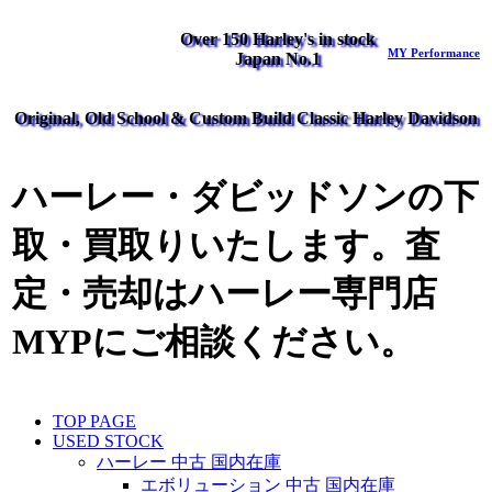
Over 150 Harley's in stock
MY Performance
Japan No.1
Original, Old School & Custom Build Classic Harley Davidson
ハーレー・ダビッドソンの下
取・買取りいたします。査
定・売却はハーレー専門店
MYPにご相談ください。
TOP PAGE
USED STOCK
ハーレー 中古 国内在庫
エボリューション 中古 国内在庫