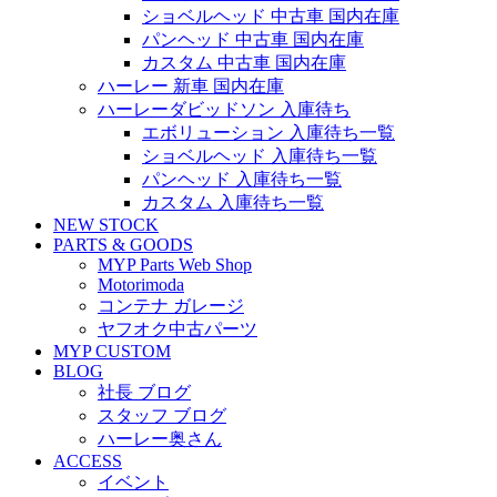
ショベルヘッド 中古車 国内在庫
パンヘッド 中古車 国内在庫
カスタム 中古車 国内在庫
ハーレー 新車 国内在庫
ハーレーダビッドソン 入庫待ち
エボリューション 入庫待ち一覧
ショベルヘッド 入庫待ち一覧
パンヘッド 入庫待ち一覧
カスタム 入庫待ち一覧
NEW STOCK
PARTS & GOODS
MYP Parts Web Shop
Motorimoda
コンテナ ガレージ
ヤフオク中古パーツ
MYP CUSTOM
BLOG
社長 ブログ
スタッフ ブログ
ハーレー奥さん
ACCESS
イベント