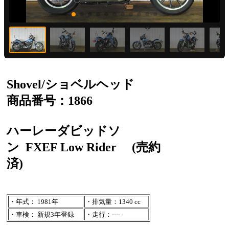
Shovel/ショベルヘッド
商品番号：1866
ハーレーダビッドソ
ン
FXEF Low Rider
(売約
済)
・年式： 1981年
・排気量：1340 cc
・車検： 新規3年登録
・走行：----