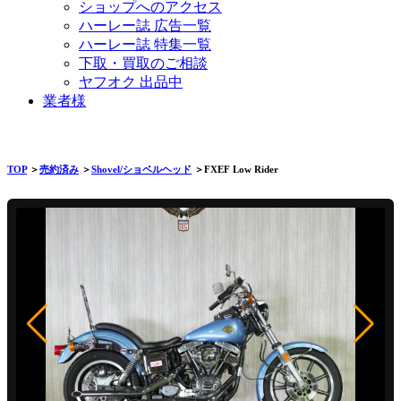
ショップへのアクセス
ハーレー誌 広告一覧
ハーレー誌 特集一覧
下取・買取のご相談
ヤフオク 出品中
業者様
TOP
＞
売約済み
＞
Shovel/ショベルヘッド
＞FXEF Low Rider