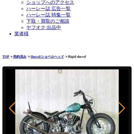
ショップへのアクセス
ハーレー誌 広告一覧
ハーレー誌 特集一覧
下取・買取のご相談
ヤフオク 出品中
業者様
TOP
＞
売約済み
＞
Shovel/ショベルヘッド
＞Rigid shovel