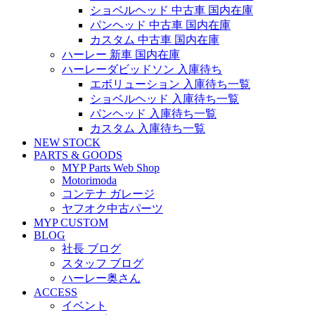
ショベルヘッド 中古車 国内在庫
パンヘッド 中古車 国内在庫
カスタム 中古車 国内在庫
ハーレー 新車 国内在庫
ハーレーダビッドソン 入庫待ち
エボリューション 入庫待ち一覧
ショベルヘッド 入庫待ち一覧
パンヘッド 入庫待ち一覧
カスタム 入庫待ち一覧
NEW STOCK
PARTS & GOODS
MYP Parts Web Shop
Motorimoda
コンテナ ガレージ
ヤフオク中古パーツ
MYP CUSTOM
BLOG
社長 ブログ
スタッフ ブログ
ハーレー奥さん
ACCESS
イベント