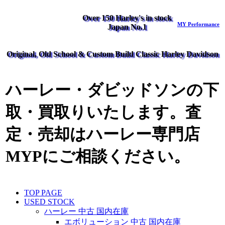
Over 150 Harley's in stock
MY Performance
Japan No.1
Original, Old School & Custom Build Classic Harley Davidson
ハーレー・ダビッドソンの下
取・買取りいたします。査
定・売却はハーレー専門店
MYPにご相談ください。
TOP PAGE
USED STOCK
ハーレー 中古 国内在庫
エボリューション 中古 国内在庫