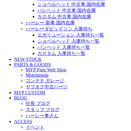
ショベルヘッド 中古車 国内在庫
パンヘッド 中古車 国内在庫
カスタム 中古車 国内在庫
ハーレー 新車 国内在庫
ハーレーダビッドソン 入庫待ち
エボリューション 入庫待ち一覧
ショベルヘッド 入庫待ち一覧
パンヘッド 入庫待ち一覧
カスタム 入庫待ち一覧
NEW STOCK
PARTS & GOODS
MYP Parts Web Shop
Motorimoda
コンテナ ガレージ
ヤフオク中古パーツ
MYP CUSTOM
BLOG
社長 ブログ
スタッフ ブログ
ハーレー奥さん
ACCESS
イベント