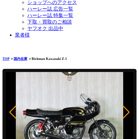
ショップへのアクセス
ハーレー誌 広告一覧
ハーレー誌 特集一覧
下取・買取のご相談
ヤフオク 出品中
業者様
TOP
＞
国内在庫
＞Rickman Kawasaki Z-1