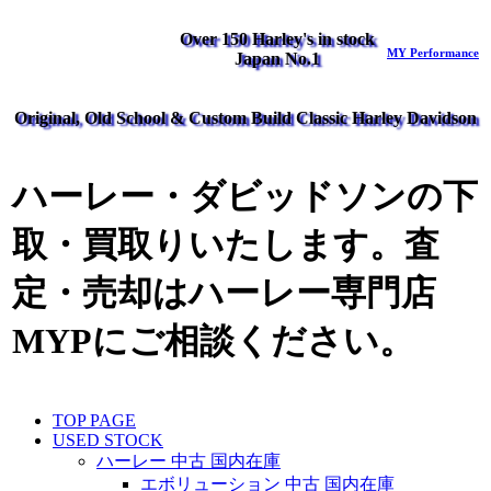
Over 150 Harley's in stock
MY Performance
Japan No.1
Original, Old School & Custom Build Classic Harley Davidson
ハーレー・ダビッドソンの下
取・買取りいたします。査
定・売却はハーレー専門店
MYPにご相談ください。
TOP PAGE
USED STOCK
ハーレー 中古 国内在庫
エボリューション 中古 国内在庫