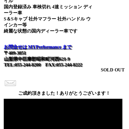
イル
国内登録済み 車検切れ 4速ミッション ディ
ーラー車
S＆Sキャブ 社外マフラー 社外ハンドル ウ
インカー等
綺麗な状態の国内ディーラー車です
お問合せは MYPerformance まで
〒409-3851
山梨県中巨摩郡昭和町河西621-9
TEL:055-244-8200 FAX:055-244-8222
SOLD OUT
ご成約頂きました！ありがとうございます！