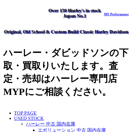
Over 150 Harley's in stock
MY Performance
Japan No.1
Original, Old School & Custom Build Classic Harley Davidson
ハーレー・ダビッドソンの下
取・買取りいたします。査
定・売却はハーレー専門店
MYPにご相談ください。
TOP PAGE
USED STOCK
ハーレー 中古 国内在庫
エボリューション 中古 国内在庫