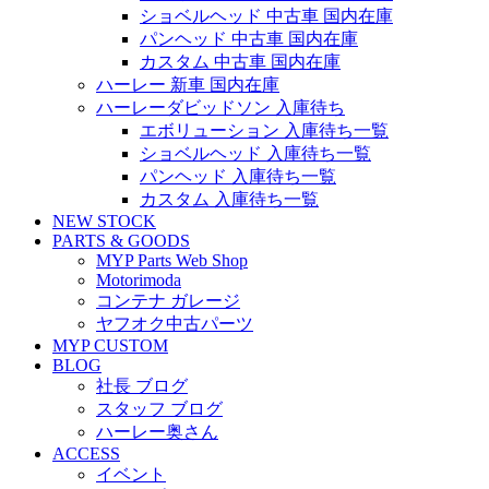
ショベルヘッド 中古車 国内在庫
パンヘッド 中古車 国内在庫
カスタム 中古車 国内在庫
ハーレー 新車 国内在庫
ハーレーダビッドソン 入庫待ち
エボリューション 入庫待ち一覧
ショベルヘッド 入庫待ち一覧
パンヘッド 入庫待ち一覧
カスタム 入庫待ち一覧
NEW STOCK
PARTS & GOODS
MYP Parts Web Shop
Motorimoda
コンテナ ガレージ
ヤフオク中古パーツ
MYP CUSTOM
BLOG
社長 ブログ
スタッフ ブログ
ハーレー奥さん
ACCESS
イベント