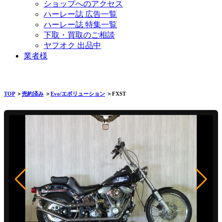
ショップへのアクセス
ハーレー誌 広告一覧
ハーレー誌 特集一覧
下取・買取のご相談
ヤフオク 出品中
業者様
TOP
＞
売約済み
＞
Evo/エボリューション
＞FXST