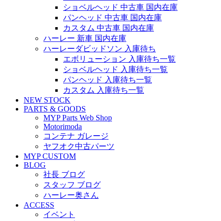
ショベルヘッド 中古車 国内在庫
パンヘッド 中古車 国内在庫
カスタム 中古車 国内在庫
ハーレー 新車 国内在庫
ハーレーダビッドソン 入庫待ち
エボリューション 入庫待ち一覧
ショベルヘッド 入庫待ち一覧
パンヘッド 入庫待ち一覧
カスタム 入庫待ち一覧
NEW STOCK
PARTS & GOODS
MYP Parts Web Shop
Motorimoda
コンテナ ガレージ
ヤフオク中古パーツ
MYP CUSTOM
BLOG
社長 ブログ
スタッフ ブログ
ハーレー奥さん
ACCESS
イベント