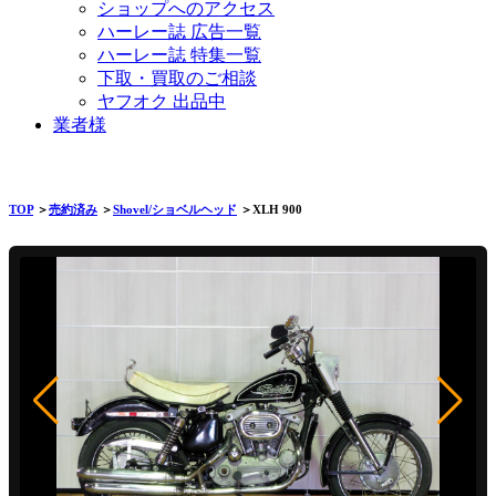
ショップへのアクセス
ハーレー誌 広告一覧
ハーレー誌 特集一覧
下取・買取のご相談
ヤフオク 出品中
業者様
TOP
＞
売約済み
＞
Shovel/ショベルヘッド
＞XLH 900