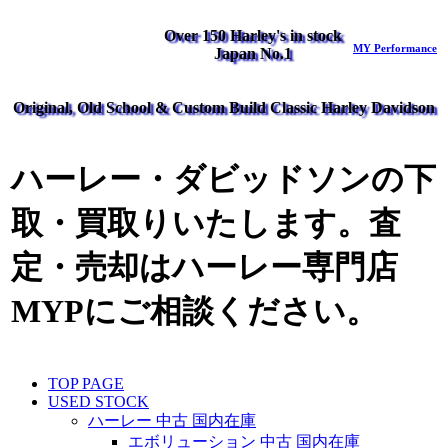
Over 150 Harley's in stock
MY Performance
Japan No.1
Original, Old School & Custom Build Classic Harley Davidson
ハーレー・ダビッドソンの下
取・買取りいたします。査
定・売却はハーレー専門店
MYPにご相談ください。
TOP PAGE
USED STOCK
ハーレー 中古 国内在庫
エボリューション 中古 国内在庫