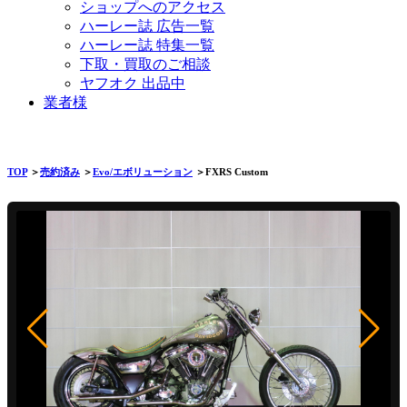
ショップへのアクセス
ハーレー誌 広告一覧
ハーレー誌 特集一覧
下取・買取のご相談
ヤフオク 出品中
業者様
TOP
＞
売約済み
＞
Evo/エボリューション
＞FXRS Custom