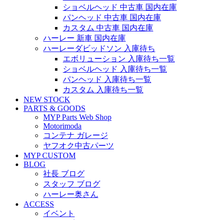
ショベルヘッド 中古車 国内在庫
パンヘッド 中古車 国内在庫
カスタム 中古車 国内在庫
ハーレー 新車 国内在庫
ハーレーダビッドソン 入庫待ち
エボリューション 入庫待ち一覧
ショベルヘッド 入庫待ち一覧
パンヘッド 入庫待ち一覧
カスタム 入庫待ち一覧
NEW STOCK
PARTS & GOODS
MYP Parts Web Shop
Motorimoda
コンテナ ガレージ
ヤフオク中古パーツ
MYP CUSTOM
BLOG
社長 ブログ
スタッフ ブログ
ハーレー奥さん
ACCESS
イベント