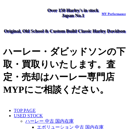
Over 150 Harley's in stock
MY Performance
Japan No.1
Original, Old School & Custom Build Classic Harley Davidson
ハーレー・ダビッドソンの下
取・買取りいたします。査
定・売却はハーレー専門店
MYPにご相談ください。
TOP PAGE
USED STOCK
ハーレー 中古 国内在庫
エボリューション 中古 国内在庫