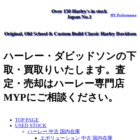
Over 150 Harley's in stock
MY Performance
Japan No.1
Original, Old School & Custom Build Classic Harley Davidson
ハーレー・ダビッドソンの下
取・買取りいたします。査
定・売却はハーレー専門店
MYPにご相談ください。
TOP PAGE
USED STOCK
ハーレー 中古 国内在庫
エボリューション 中古 国内在庫