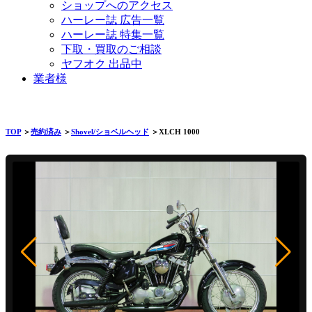
ショップへのアクセス
ハーレー誌 広告一覧
ハーレー誌 特集一覧
下取・買取のご相談
ヤフオク 出品中
業者様
TOP
＞
売約済み
＞
Shovel/ショベルヘッド
＞XLCH 1000