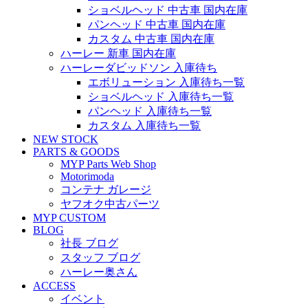
ショベルヘッド 中古車 国内在庫
パンヘッド 中古車 国内在庫
カスタム 中古車 国内在庫
ハーレー 新車 国内在庫
ハーレーダビッドソン 入庫待ち
エボリューション 入庫待ち一覧
ショベルヘッド 入庫待ち一覧
パンヘッド 入庫待ち一覧
カスタム 入庫待ち一覧
NEW STOCK
PARTS & GOODS
MYP Parts Web Shop
Motorimoda
コンテナ ガレージ
ヤフオク中古パーツ
MYP CUSTOM
BLOG
社長 ブログ
スタッフ ブログ
ハーレー奥さん
ACCESS
イベント