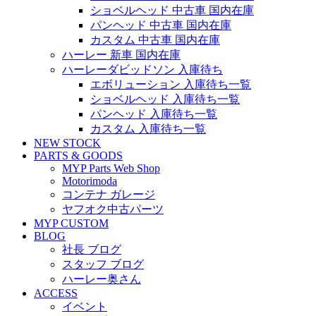
ショベルヘッド 中古車 国内在庫
パンヘッド 中古車 国内在庫
カスタム 中古車 国内在庫
ハーレー 新車 国内在庫
ハーレーダビッドソン 入庫待ち
エボリューション 入庫待ち一覧
ショベルヘッド 入庫待ち一覧
パンヘッド 入庫待ち一覧
カスタム 入庫待ち一覧
NEW STOCK
PARTS & GOODS
MYP Parts Web Shop
Motorimoda
コンテナ ガレージ
ヤフオク中古パーツ
MYP CUSTOM
BLOG
社長 ブログ
スタッフ ブログ
ハーレー奥さん
ACCESS
イベント