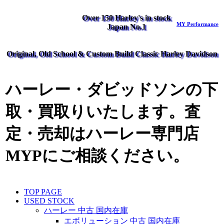
Over 150 Harley's in stock
MY Performance
Japan No.1
Original, Old School & Custom Build Classic Harley Davidson
ハーレー・ダビッドソンの下
取・買取りいたします。査
定・売却はハーレー専門店
MYPにご相談ください。
TOP PAGE
USED STOCK
ハーレー 中古 国内在庫
エボリューション 中古 国内在庫