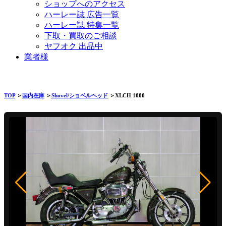
ショップへのアクセス
ハーレー誌 広告一覧
ハーレー誌 特集一覧
下取・買取のご相談
ヤフオク 出品中
業者様
TOP
＞
国内在庫
＞
Shovel/ショベルヘッド
＞XLCH 1000