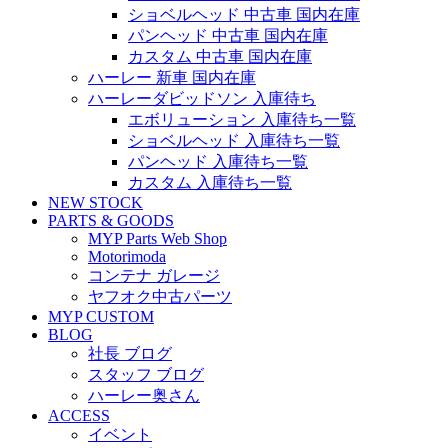
ショベルヘッド 中古車 国内在庫
パンヘッド 中古車 国内在庫
カスタム 中古車 国内在庫
ハーレー 新車 国内在庫
ハーレーダビッドソン 入庫待ち
エボリューション 入庫待ち一覧
ショベルヘッド 入庫待ち一覧
パンヘッド 入庫待ち一覧
カスタム 入庫待ち一覧
NEW STOCK
PARTS & GOODS
MYP Parts Web Shop
Motorimoda
コンテナ ガレージ
ヤフオク中古パーツ
MYP CUSTOM
BLOG
社長 ブログ
スタッフ ブログ
ハーレー奥さん
ACCESS
イベント