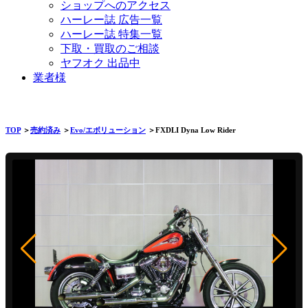
ショップへのアクセス
ハーレー誌 広告一覧
ハーレー誌 特集一覧
下取・買取のご相談
ヤフオク 出品中
業者様
TOP
＞
売約済み
＞
Evo/エボリューション
＞FXDLI Dyna Low Rider