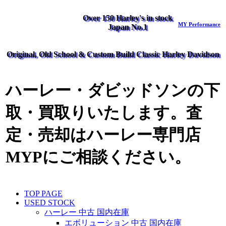
Over 150 Harley's in stock
MY Performance
Japan No.1
Original, Old School & Custom Build Classic Harley Davidson
ハーレー・ダビッドソンの下
取・買取りいたします。査
定・売却はハーレー専門店
MYPにご相談ください。
TOP PAGE
USED STOCK
ハーレー 中古 国内在庫
エボリューション 中古 国内在庫