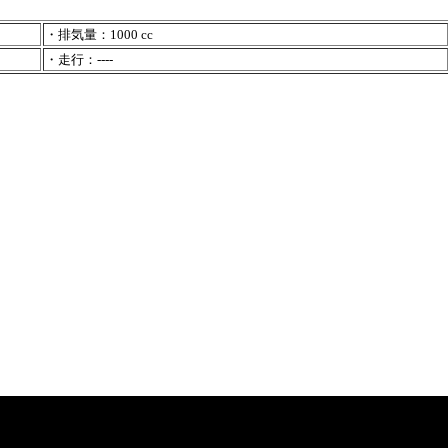
・排気量：1000 cc
・走行：----