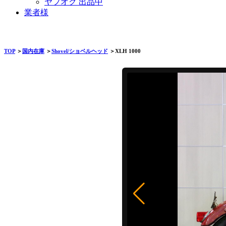
ヤフオク 出品中
業者様
TOP
＞
国内在庫
＞
Shovel/ショベルヘッド
＞XLH 1000