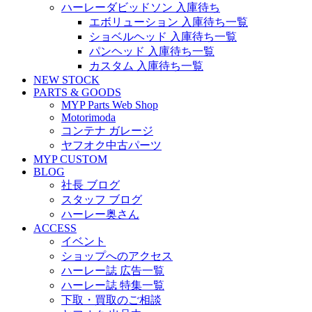
ハーレーダビッドソン 入庫待ち
エボリューション 入庫待ち一覧
ショベルヘッド 入庫待ち一覧
パンヘッド 入庫待ち一覧
カスタム 入庫待ち一覧
NEW STOCK
PARTS & GOODS
MYP Parts Web Shop
Motorimoda
コンテナ ガレージ
ヤフオク中古パーツ
MYP CUSTOM
BLOG
社長 ブログ
スタッフ ブログ
ハーレー奥さん
ACCESS
イベント
ショップへのアクセス
ハーレー誌 広告一覧
ハーレー誌 特集一覧
下取・買取のご相談