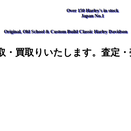
Over 150 Harley's in stock
Japan No.1
Original, Old School & Custom Build Classic Harley Davidson
取・買取りいたします。査定・