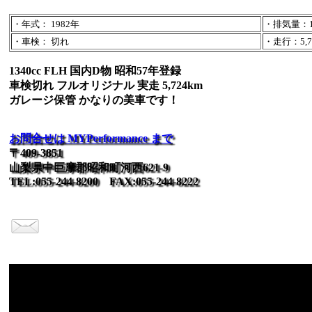
・年式： 1982年
・排気量：13
・車検： 切れ
・走行：5,72
1340cc FLH 国内D物 昭和57年登録
車検切れ フルオリジナル 実走 5,724km
ガレージ保管 かなりの美車です！
お問合せは MYPerformance まで
〒409-3851
山梨県中巨摩郡昭和町河西621-9
TEL:055-244-8200 FAX:055-244-8222