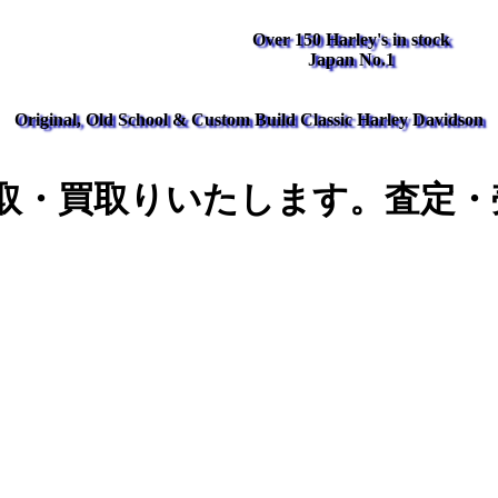
Over 150 Harley's in stock
Japan No.1
Original, Old School & Custom Build Classic Harley Davidson
取・買取りいたします。査定・