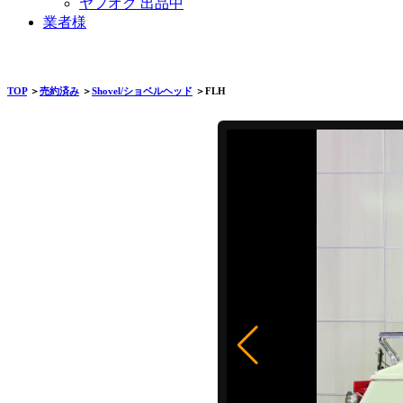
ヤフオク 出品中
業者様
TOP
＞
売約済み
＞
Shovel/ショベルヘッド
＞FLH