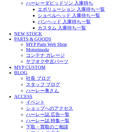
ハーレーダビッドソン 入庫待ち
エボリューション 入庫待ち一覧
ショベルヘッド 入庫待ち一覧
パンヘッド 入庫待ち一覧
カスタム 入庫待ち一覧
NEW STOCK
PARTS & GOODS
MYP Parts Web Shop
Motorimoda
コンテナ ガレージ
ヤフオク中古パーツ
MYP CUSTOM
BLOG
社長 ブログ
スタッフ ブログ
ハーレー奥さん
ACCESS
イベント
ショップへのアクセス
ハーレー誌 広告一覧
ハーレー誌 特集一覧
下取・買取のご相談