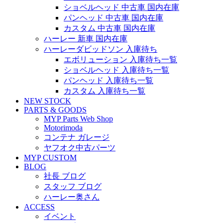
ショベルヘッド 中古車 国内在庫
パンヘッド 中古車 国内在庫
カスタム 中古車 国内在庫
ハーレー 新車 国内在庫
ハーレーダビッドソン 入庫待ち
エボリューション 入庫待ち一覧
ショベルヘッド 入庫待ち一覧
パンヘッド 入庫待ち一覧
カスタム 入庫待ち一覧
NEW STOCK
PARTS & GOODS
MYP Parts Web Shop
Motorimoda
コンテナ ガレージ
ヤフオク中古パーツ
MYP CUSTOM
BLOG
社長 ブログ
スタッフ ブログ
ハーレー奥さん
ACCESS
イベント