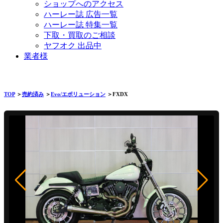
ショップへのアクセス
ハーレー誌 広告一覧
ハーレー誌 特集一覧
下取・買取のご相談
ヤフオク 出品中
業者様
TOP
＞
売約済み
＞
Evo/エボリューション
＞FXDX