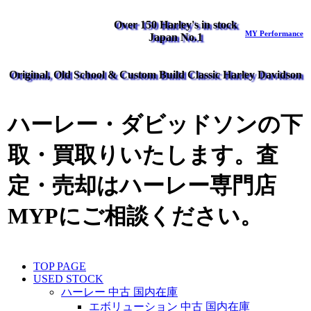
Over 150 Harley's in stock
MY Performance
Japan No.1
Original, Old School & Custom Build Classic Harley Davidson
ハーレー・ダビッドソンの下
取・買取りいたします。査
定・売却はハーレー専門店
MYPにご相談ください。
TOP PAGE
USED STOCK
ハーレー 中古 国内在庫
エボリューション 中古 国内在庫