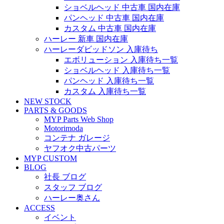
ショベルヘッド 中古車 国内在庫
パンヘッド 中古車 国内在庫
カスタム 中古車 国内在庫
ハーレー 新車 国内在庫
ハーレーダビッドソン 入庫待ち
エボリューション 入庫待ち一覧
ショベルヘッド 入庫待ち一覧
パンヘッド 入庫待ち一覧
カスタム 入庫待ち一覧
NEW STOCK
PARTS & GOODS
MYP Parts Web Shop
Motorimoda
コンテナ ガレージ
ヤフオク中古パーツ
MYP CUSTOM
BLOG
社長 ブログ
スタッフ ブログ
ハーレー奥さん
ACCESS
イベント