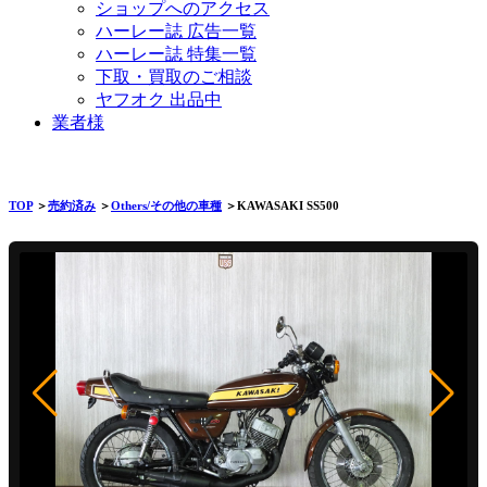
ショップへのアクセス
ハーレー誌 広告一覧
ハーレー誌 特集一覧
下取・買取のご相談
ヤフオク 出品中
業者様
TOP
＞
売約済み
＞
Others/その他の車種
＞KAWASAKI SS500