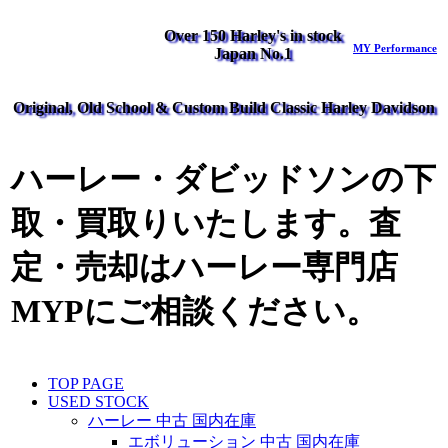
Over 150 Harley's in stock
MY Performance
Japan No.1
Original, Old School & Custom Build Classic Harley Davidson
ハーレー・ダビッドソンの下
取・買取りいたします。査
定・売却はハーレー専門店
MYPにご相談ください。
TOP PAGE
USED STOCK
ハーレー 中古 国内在庫
エボリューション 中古 国内在庫