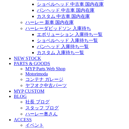
ショベルヘッド 中古車 国内在庫
パンヘッド 中古車 国内在庫
カスタム 中古車 国内在庫
ハーレー 新車 国内在庫
ハーレーダビッドソン 入庫待ち
エボリューション 入庫待ち一覧
ショベルヘッド 入庫待ち一覧
パンヘッド 入庫待ち一覧
カスタム 入庫待ち一覧
NEW STOCK
PARTS & GOODS
MYP Parts Web Shop
Motorimoda
コンテナ ガレージ
ヤフオク中古パーツ
MYP CUSTOM
BLOG
社長 ブログ
スタッフ ブログ
ハーレー奥さん
ACCESS
イベント