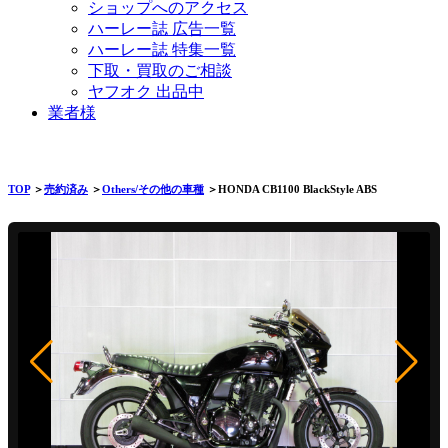
ショップへのアクセス
ハーレー誌 広告一覧
ハーレー誌 特集一覧
下取・買取のご相談
ヤフオク 出品中
業者様
TOP
＞
売約済み
＞
Others/その他の車種
＞HONDA CB1100 BlackStyle ABS