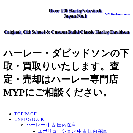
Over 150 Harley's in stock
MY Performance
Japan No.1
Original, Old School & Custom Build Classic Harley Davidson
ハーレー・ダビッドソンの下
取・買取りいたします。査
定・売却はハーレー専門店
MYPにご相談ください。
TOP PAGE
USED STOCK
ハーレー 中古 国内在庫
エボリューション 中古 国内在庫