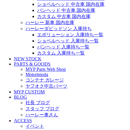
ショベルヘッド 中古車 国内在庫
パンヘッド 中古車 国内在庫
カスタム 中古車 国内在庫
ハーレー 新車 国内在庫
ハーレーダビッドソン 入庫待ち
エボリューション 入庫待ち一覧
ショベルヘッド 入庫待ち一覧
パンヘッド 入庫待ち一覧
カスタム 入庫待ち一覧
NEW STOCK
PARTS & GOODS
MYP Parts Web Shop
Motorimoda
コンテナ ガレージ
ヤフオク中古パーツ
MYP CUSTOM
BLOG
社長 ブログ
スタッフ ブログ
ハーレー奥さん
ACCESS
イベント