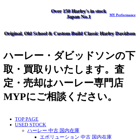
Over 150 Harley's in stock
MY Performance
Japan No.1
Original, Old School & Custom Build Classic Harley Davidson
ハーレー・ダビッドソンの下
取・買取りいたします。査
定・売却はハーレー専門店
MYPにご相談ください。
TOP PAGE
USED STOCK
ハーレー 中古 国内在庫
エボリューション 中古 国内在庫