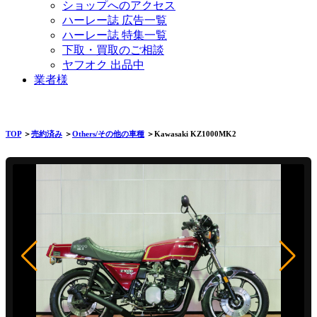
ショップへのアクセス
ハーレー誌 広告一覧
ハーレー誌 特集一覧
下取・買取のご相談
ヤフオク 出品中
業者様
TOP
＞
売約済み
＞
Others/その他の車種
＞Kawasaki KZ1000MK2