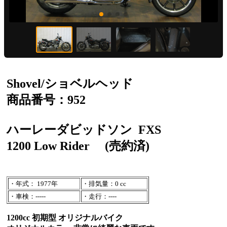
Shovel/ショベルヘッド
商品番号：952
ハーレーダビッドソン
FXS
1200 Low Rider
(売約済)
・年式： 1977年
・排気量：0 cc
・車検：-----
・走行：----
1200cc 初期型 オリジナルバイク