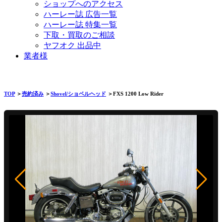
ショップへのアクセス
ハーレー誌 広告一覧
ハーレー誌 特集一覧
下取・買取のご相談
ヤフオク 出品中
業者様
TOP
＞
売約済み
＞
Shovel/ショベルヘッド
＞FXS 1200 Low Rider