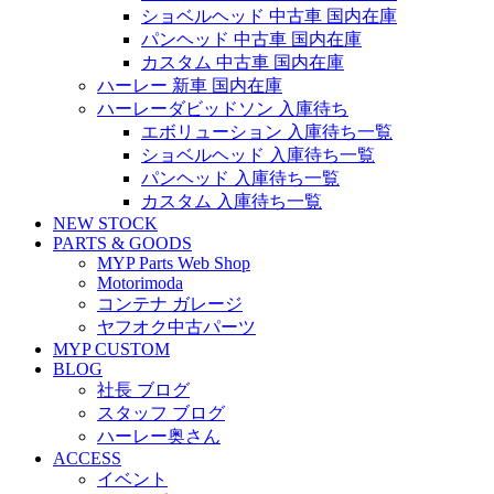
ショベルヘッド 中古車 国内在庫
パンヘッド 中古車 国内在庫
カスタム 中古車 国内在庫
ハーレー 新車 国内在庫
ハーレーダビッドソン 入庫待ち
エボリューション 入庫待ち一覧
ショベルヘッド 入庫待ち一覧
パンヘッド 入庫待ち一覧
カスタム 入庫待ち一覧
NEW STOCK
PARTS & GOODS
MYP Parts Web Shop
Motorimoda
コンテナ ガレージ
ヤフオク中古パーツ
MYP CUSTOM
BLOG
社長 ブログ
スタッフ ブログ
ハーレー奥さん
ACCESS
イベント