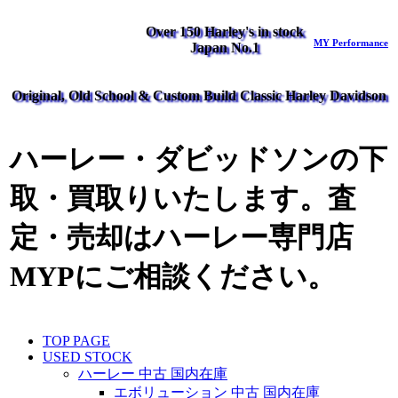
Over 150 Harley's in stock
MY Performance
Japan No.1
Original, Old School & Custom Build Classic Harley Davidson
ハーレー・ダビッドソンの下
取・買取りいたします。査
定・売却はハーレー専門店
MYPにご相談ください。
TOP PAGE
USED STOCK
ハーレー 中古 国内在庫
エボリューション 中古 国内在庫