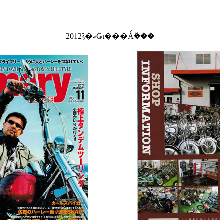
2012ǯ�ޤǤι���Ǻܰ���