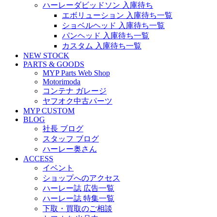
ハーレーダビッドソン 入庫待ち
エボリューション 入庫待ち一覧
ショベルヘッド 入庫待ち一覧
パンヘッド 入庫待ち一覧
カスタム 入庫待ち一覧
NEW STOCK
PARTS & GOODS
MYP Parts Web Shop
Motorimoda
コンテナ ガレージ
ヤフオク中古パーツ
MYP CUSTOM
BLOG
社長 ブログ
スタッフ ブログ
ハーレー奥さん
ACCESS
イベント
ショップへのアクセス
ハーレー誌 広告一覧
ハーレー誌 特集一覧
下取・買取のご相談