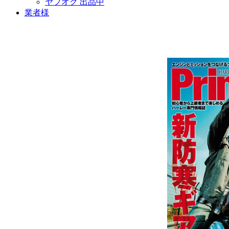
ヤフオク 出品中
業者様