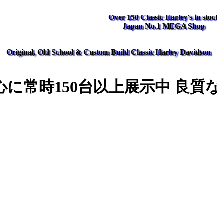
Over 150 Classic Harley's in stoc
Japan No.1 MEGA Shop
Original, Old School & Custom Build Classic Harley Davidson
に常時150台以上展示中 良