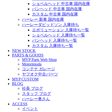
ショベルヘッド 中古車 国内在庫
パンヘッド 中古車 国内在庫
カスタム 中古車 国内在庫
ハーレー 新車 国内在庫
ハーレーダビッドソン 入庫待ち
エボリューション 入庫待ち一覧
ショベルヘッド 入庫待ち一覧
パンヘッド 入庫待ち一覧
カスタム 入庫待ち一覧
NEW STOCK
PARTS & GOODS
MYP Parts Web Shop
Motorimoda
コンテナ ガレージ
ヤフオク中古パーツ
MYP CUSTOM
BLOG
社長 ブログ
スタッフ ブログ
ハーレー奥さん
ACCESS
イベント