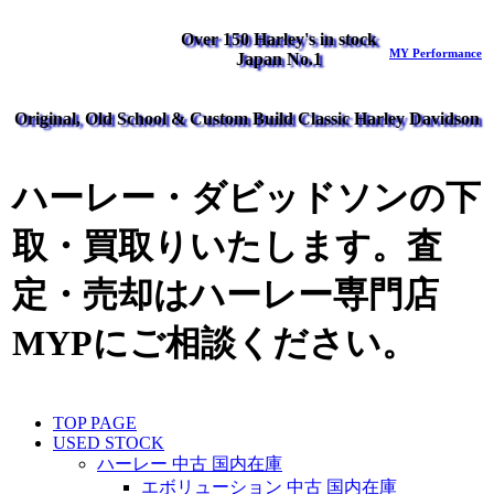
Over 150 Harley's in stock
MY Performance
Japan No.1
Original, Old School & Custom Build Classic Harley Davidson
ハーレー・ダビッドソンの下
取・買取りいたします。査
定・売却はハーレー専門店
MYPにご相談ください。
TOP PAGE
USED STOCK
ハーレー 中古 国内在庫
エボリューション 中古 国内在庫