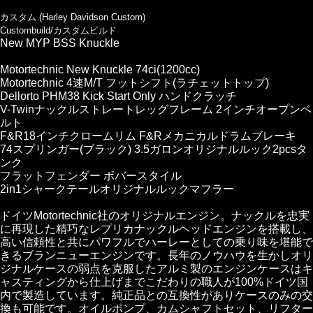
カスタム (Harley Davidson Custom)
Custombuild/カスタムビルド
New MYP BSS Knuckle
Motortechnic New Knuckle 74ci(1200cc)
Motortechnic 4速M/T フットシフト(ラチェットトップ)
Dellorto PHM38 Kick Start Only ハンドクラッチ
V-Twinナックルストレートレッグフレーム 2インチオープンベ
ルト
F&R18インチクロームリム F&Rメカニカルドラムブレーキ
74スプリンガー(ブラック) 3.5ガロンオリジナルルック2pcsタ
ンク
フラットフェンダー ボバースタイル
2in1シャークテールオリジナルルックマフラー
ドイツMotortechnic社のオリジナルエンジン。ナックルを忠実
に再現した精巧なレプリカナックルヘッドエンジンを搭載し、
高い信頼性と共にパワフルでハーレーとしての乗り味を堪能で
きるブランニューエンジンです。長年のノウハウを生かしオリ
ジナルケースの弱点を克服したアルミ製のエンジンケースはキ
ャスティングから仕上げまでこだわりの職人が100%ドイツ国
内で製造しています。純正品との互換性がありケースのみの交
換も可能です。オイルポンプ、カムシャフトセット、リフター