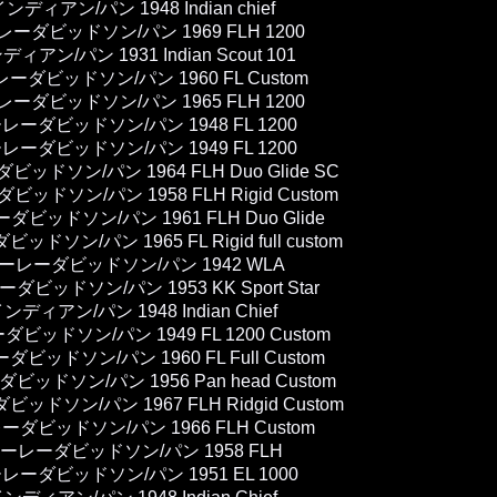
パン
パン
パン
パン
パン
パン
パン
パン
パン
パン
パン
パン
パン
パン
パン
パン
パン
パン
パン
パン
パン