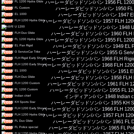
1956年 FL 1200 Hydra Glide
1950年 FL Custom
1947年 EL 1000
1957年 FLH 1200 Hydra Glide
1948年 U 1200
1960年 FLH Duo Glide
1955年 FL 1200 Hydra Glide
1949年 EL Pan Rigid
1955年 G ServiceCar Trike
1968年 FLH Rigid Early Shovel
1968年 FLH 1200 Early Shovel
1951年 EL 1000
1958年 FLH Duo Glide
1961年 FLH 1200 Custom
1955年 FL 1200 Custom
1948年 Indian chief
1955年 KH Sports Star
1966年 FLH 1200 Early Shovel
1957年 FLH 1200 Hydra Glide
1961年 FL Duo Glide
1965年 FL Police special
1957年 FLH 1200 Hydra Glide