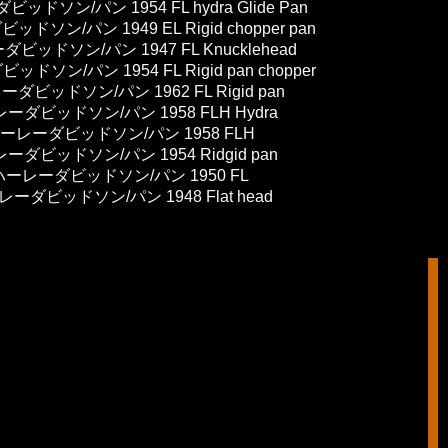
パン
パン
パン
パン
パン
パン
パン
パン
パン
パン