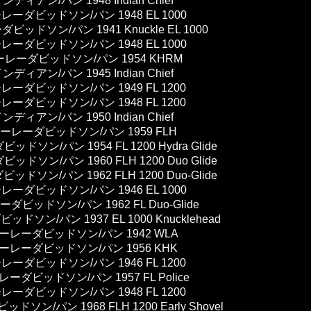
パン
パン
パン
パン
パン
パン
パン
パン
パン
パン
パン
パン
パン
パン
パン
パン
パン
パン
パン
パン
パン
パン