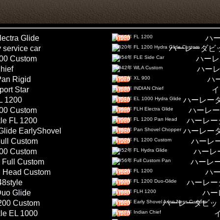
1966年 FL 1200
パン
2020年 FL 1200 Hydra Glide Custom
パン
1954年 FLE Side Car
パン
1942年 WLA Custom
パン
1957年 XL 900
パン
1948年 INDIAN Chief
パン
1951年 EL 1000 Hydra Glide
パン
1966年 FLH Electra Glide
パン
1950年 FL 1200 Pan Head
パン
1962年 Pan Shovel Chopper
パン
1952年 FL 1200 Custom
パン
1952年 FL Hydra Glide
パン
1956年 Full Custom Pan
パン
1949年 FL 1200
パン
1963年 FL 1200 Duo-Glide
パン
1968年 FLH 1200
パン
1966年 Early Shovel Arlen Ness Custom
パン
1947年 Indian Chief
パン