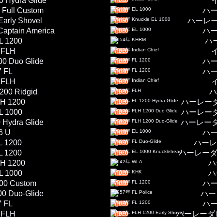
パン
1948年 EL 1000
パン
1941年 Knuckle EL 1000
パン
1948年 EL 1000
パン
1954年 KHRM
パン
1945年 Indian Chief
パン
1949年 FL 1200
パン
1948年 FL 1200
パン
1950年 Indian Chief
パン
1959年 FLH
パン
1954年 FL 1200 Hydra Glide
パン
1960年 FLH 1200 Duo Glide
パン
1962年 FLH 1200 Duo-Glide
パン
1946年 EL 1000
パン
1962年 FL Duo-Glide
パン
1937年 EL 1000 Knucklehead
パン
1942年 WLA
パン
1956年 KHK
パン
1946年 FL 1200
パン
1957年 FL Police
パン
1948年 FL 1200
パン
1968年 FLH 1200 Early Shovel
パン