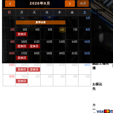
2026年8月
ID: 2616 : 07/16: ご成約
1982 FXR Custom
ありがとうございます
今月
営業時間
ID: 2684 : 07/16: 入庫
1954 FL 1200 Hydra Glide
入庫しました
日
月
火
水
木
金
土
定休日
26日
27日
28日
29日
30日
31日
1日
ID: 2661 : 07/16: ご成約
1992 FXDB Dyna Daytona
ありがとうございます
夏季休業
ID: 2432 : 07/16: ご成約
1981 FLH Heritage Edition
ありがとうございます
2日
3日
4日
5日
7日
8日
6日
お問い合わせ
定休日
ID: 2471 : 07/16: ご成約
1971 FX 1200 Boat tail
ありがとうございます
9日
10日
11日
12日
13日
14日
15日
ID: 2326 : 07/16: ご成約
1971 FX 1200 Boat Tail
ありがとうございます
定休日
定休日
古物商許可証
ID: 2625 : 07/15: ご商談
1990 EVO Custom
ありがとうございます
16日
17日
18日
19日
20日
21日
22日
ID: 2689 : 07/15: 入庫
2007 XL 883 Low
入庫しました
定休日
認証工場完
23日
24日
25日
26日
27日
28日
29日
ID: 2600 : 07/15: 入庫
1975 XLH 1000
入庫しました
備
定休日
定休日
ID: 2688 : 07/15: 入庫
2001 XL 1200 Sportster
入庫しました
30日
31日
1日
2日
3日
4日
5日
定休日
ID: 2020 : 07/15: ご商談
1999 KAWASAKI ZEPHYR 1100
ありがとうございます
お振込
先
ID: 2622 : 07/15: ご成約
1979 FXEF Rigid Shovel
ありがとうございます
ID: 2680 : 07/15: ご成約
2008 FXDLI Dyna Low Rider
ありがとうございます
カ
ID: 2347 : 07/12: ご商談
1962 G-Flat head custom
ありがとうございます
ー
ID: 2626 : 07/11: ご商談
1988 Rigid EVO
ありがとうございます