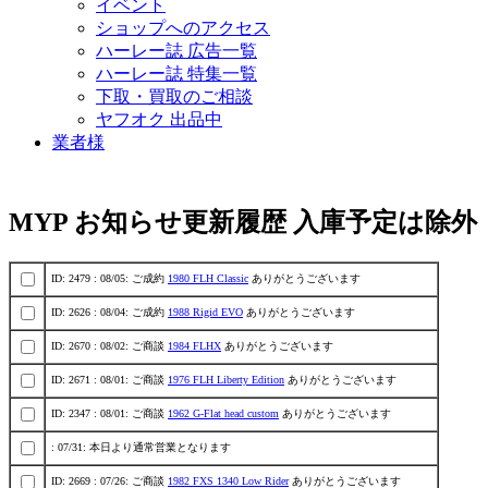
イベント
ショップへのアクセス
ハーレー誌 広告一覧
ハーレー誌 特集一覧
下取・買取のご相談
ヤフオク 出品中
業者様
MYP お知らせ更新履歴 入庫予定は除外
ID: 2479 : 08/05: ご成約
1980 FLH Classic
ありがとうございます
ID: 2626 : 08/04: ご成約
1988 Rigid EVO
ありがとうございます
ID: 2670 : 08/02: ご商談
1984 FLHX
ありがとうございます
ID: 2671 : 08/01: ご商談
1976 FLH Liberty Edition
ありがとうございます
ID: 2347 : 08/01: ご商談
1962 G-Flat head custom
ありがとうございます
: 07/31: 本日より通常営業となります
ID: 2669 : 07/26: ご商談
1982 FXS 1340 Low Rider
ありがとうございます