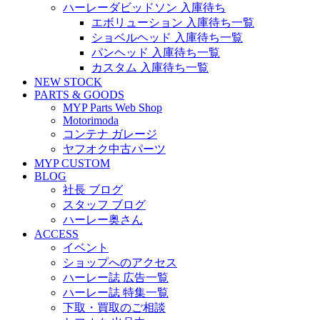
ハーレーダビッドソン 入庫待ち
エボリューション 入庫待ち一覧
ショベルヘッド 入庫待ち一覧
パンヘッド 入庫待ち一覧
カスタム 入庫待ち一覧
NEW STOCK
PARTS & GOODS
MYP Parts Web Shop
Motorimoda
コンテナ ガレージ
ヤフオク中古パーツ
MYP CUSTOM
BLOG
社長 ブログ
スタッフ ブログ
ハーレー奥さん
ACCESS
イベント
ショップへのアクセス
ハーレー誌 広告一覧
ハーレー誌 特集一覧
下取・買取のご相談