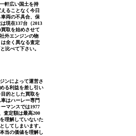
一軒広い国土を持
変えることなく今日
ら車両の不具合、保
在137台（2013
の買取を始めさせて
両、社外エンジンの物
とは全く異なる査定
店と比べて下さい。
ジンによって運営さ
める利益を差し引い
を目的とした買取を
ム車はハーレー専門
マンスでは1977
め、査定額は最高200
を理解していないた
としてしまいます。
本当の価値を理解し