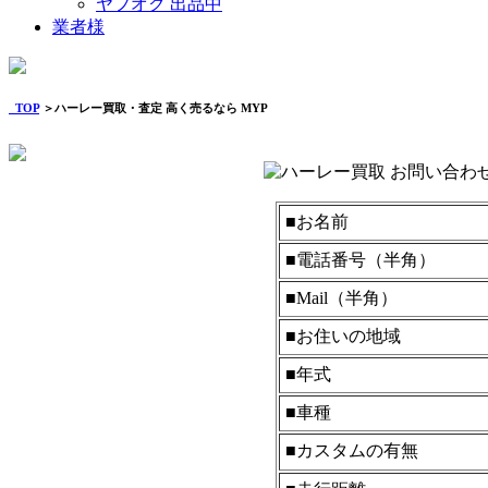
ヤフオク 出品中
業者様
TOP
＞ハーレー買取・査定 高く売るなら MYP
■お名前
■電話番号（半角）
■Mail（半角）
■お住いの地域
■年式
■車種
■カスタムの有無