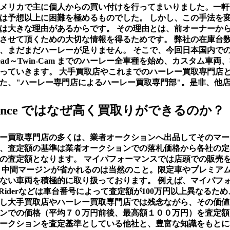
メリカで主に個人からの買い付けを行ってまいりました。一軒
は予想以上に困難を極めるものでした。 しかし、この手法を
は大きな理由があるからです。 その理由とは、前オーナーか
させて頂くための大切な情報を得るためです。 弊社の在庫台数は現
が、まだまだハーレーが足りません。 そこで、今回日本国内で
 Head～Twin-Cam までのハーレー全車種を始め、カスタム車
っていきます。 大手買取店やこれまでのハーレー買取専門店
た、"ハーレー専門店によるハーレー買取専門部"。是非、他
ormance ではなぜ高く買取りができるのか？
ー買取専門店の多くは、業者オークションへ出品してそのマー
、査定額の基準は業者オークションでの落札価格から各社の定
の査定額となります。 マイパフォーマンスでは店頭での販売
 中間マージンが省かれるのは当然のこと。限定車やプレミア
ない車両を積極的に取り扱っております。 例えば、マイパフォー
owRiderなどは車台番号によって査定額が100万円以上異なるた
し大手買取店やハーレー買取専門店では残念ながら、その価値
ンでの価格（平均７０万円前後、最高額１００万円）を査定額
ークションを査定基準としている他社と、豊富な知識をもとに