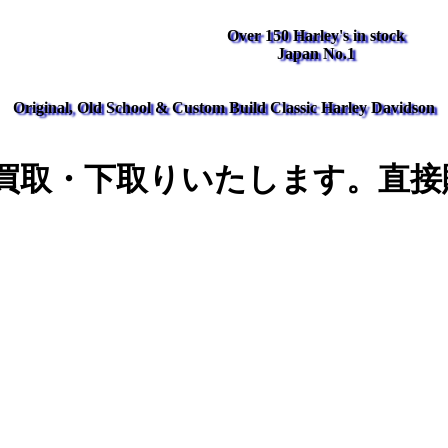
Over 150 Harley's in stock
Japan No.1
Original, Old School & Custom Build Classic Harley Davidson
買取・下取りいたします。直接