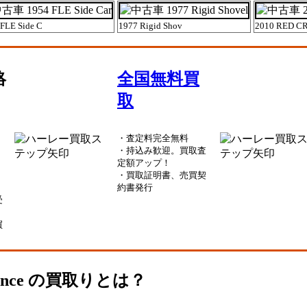
FLE Side C
1977 Rigid Shov
2010 RED C
絡
全国無料買
取
・査定料完全無料
・持込み歓迎。買取査
定額アップ！
・買取証明書、売買契
約書発行
受
買
rmance の買取りとは？