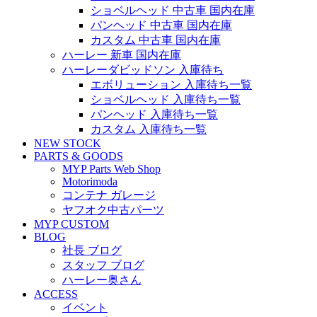
ショベルヘッド 中古車 国内在庫
パンヘッド 中古車 国内在庫
カスタム 中古車 国内在庫
ハーレー 新車 国内在庫
ハーレーダビッドソン 入庫待ち
エボリューション 入庫待ち一覧
ショベルヘッド 入庫待ち一覧
パンヘッド 入庫待ち一覧
カスタム 入庫待ち一覧
NEW STOCK
PARTS & GOODS
MYP Parts Web Shop
Motorimoda
コンテナ ガレージ
ヤフオク中古パーツ
MYP CUSTOM
BLOG
社長 ブログ
スタッフ ブログ
ハーレー奥さん
ACCESS
イベント