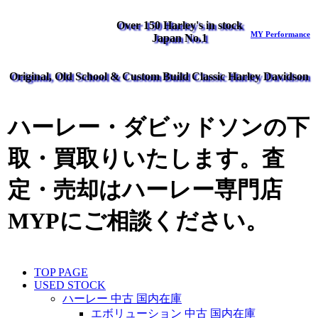
Over 150 Harley's in stock
MY Performance
Japan No.1
Original, Old School & Custom Build Classic Harley Davidson
ハーレー・ダビッドソンの下
取・買取りいたします。査
定・売却はハーレー専門店
MYPにご相談ください。
TOP PAGE
USED STOCK
ハーレー 中古 国内在庫
エボリューション 中古 国内在庫