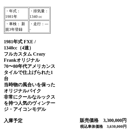
・年式：
・排気量：
1981年
1340 cc
・車検： 新
・走行：---
規3年登録
-
1981年式 FXE /
1340cc（4速）
フルカスタム Crazy
Frankオリジナル
70〜80年代アメリカンス
タイルで仕上げられた1
台
当時物の風合いを保った
オリジナルバイク
非常にクールなルックス
を持つ人気のヴィンテー
ジ・アイコンモデル
販売価格 3,300,000円
入庫予定
税込車体価格 3,630,000円