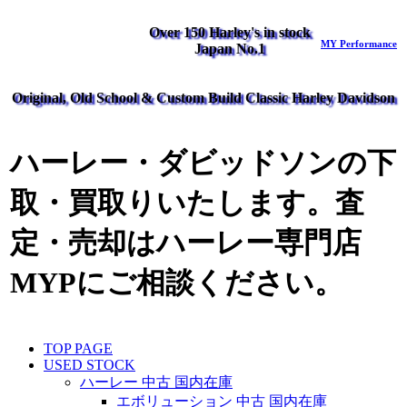
Over 150 Harley's in stock
MY Performance
Japan No.1
Original, Old School & Custom Build Classic Harley Davidson
ハーレー・ダビッドソンの下
取・買取りいたします。査
定・売却はハーレー専門店
MYPにご相談ください。
TOP PAGE
USED STOCK
ハーレー 中古 国内在庫
エボリューション 中古 国内在庫