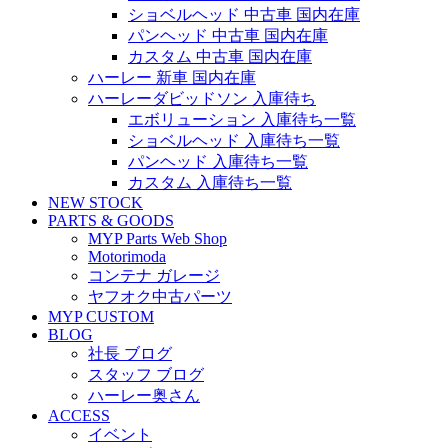
ショベルヘッド 中古車 国内在庫
パンヘッド 中古車 国内在庫
カスタム 中古車 国内在庫
ハーレー 新車 国内在庫
ハーレーダビッドソン 入庫待ち
エボリューション 入庫待ち一覧
ショベルヘッド 入庫待ち一覧
パンヘッド 入庫待ち一覧
カスタム 入庫待ち一覧
NEW STOCK
PARTS & GOODS
MYP Parts Web Shop
Motorimoda
コンテナ ガレージ
ヤフオク中古パーツ
MYP CUSTOM
BLOG
社長 ブログ
スタッフ ブログ
ハーレー奥さん
ACCESS
イベント