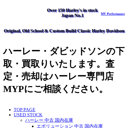
Over 150 Harley's in stock
MY Performance
Japan No.1
Original, Old School & Custom Build Classic Harley Davidson
ハーレー・ダビッドソンの下
取・買取りいたします。査
定・売却はハーレー専門店
MYPにご相談ください。
TOP PAGE
USED STOCK
ハーレー 中古 国内在庫
エボリューション 中古 国内在庫