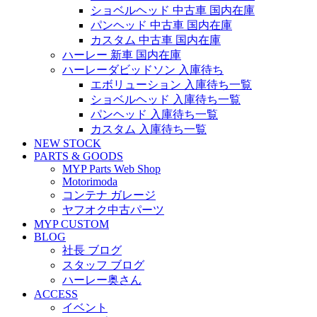
ショベルヘッド 中古車 国内在庫
パンヘッド 中古車 国内在庫
カスタム 中古車 国内在庫
ハーレー 新車 国内在庫
ハーレーダビッドソン 入庫待ち
エボリューション 入庫待ち一覧
ショベルヘッド 入庫待ち一覧
パンヘッド 入庫待ち一覧
カスタム 入庫待ち一覧
NEW STOCK
PARTS & GOODS
MYP Parts Web Shop
Motorimoda
コンテナ ガレージ
ヤフオク中古パーツ
MYP CUSTOM
BLOG
社長 ブログ
スタッフ ブログ
ハーレー奥さん
ACCESS
イベント