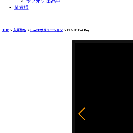
ヤフオク 出品中
業者様
TOP
＞
入庫待ち
＞
Evo/エボリューション
＞FLSTF Fat Boy