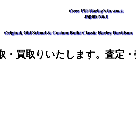
Over 150 Harley's in stock
Japan No.1
Original, Old School & Custom Build Classic Harley Davidson
取・買取りいたします。査定・