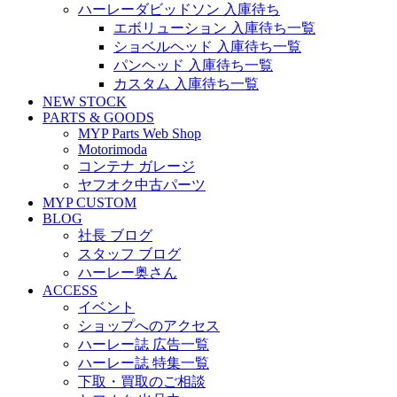
ハーレーダビッドソン 入庫待ち
エボリューション 入庫待ち一覧
ショベルヘッド 入庫待ち一覧
パンヘッド 入庫待ち一覧
カスタム 入庫待ち一覧
NEW STOCK
PARTS & GOODS
MYP Parts Web Shop
Motorimoda
コンテナ ガレージ
ヤフオク中古パーツ
MYP CUSTOM
BLOG
社長 ブログ
スタッフ ブログ
ハーレー奥さん
ACCESS
イベント
ショップへのアクセス
ハーレー誌 広告一覧
ハーレー誌 特集一覧
下取・買取のご相談