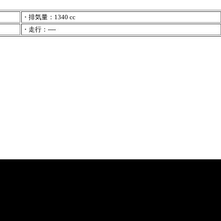
・排気量：1340 cc
・走行：----