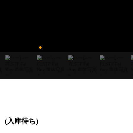
(入庫待ち)