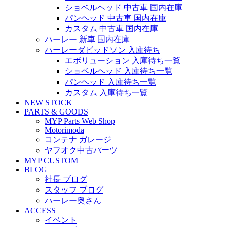
ショベルヘッド 中古車 国内在庫
パンヘッド 中古車 国内在庫
カスタム 中古車 国内在庫
ハーレー 新車 国内在庫
ハーレーダビッドソン 入庫待ち
エボリューション 入庫待ち一覧
ショベルヘッド 入庫待ち一覧
パンヘッド 入庫待ち一覧
カスタム 入庫待ち一覧
NEW STOCK
PARTS & GOODS
MYP Parts Web Shop
Motorimoda
コンテナ ガレージ
ヤフオク中古パーツ
MYP CUSTOM
BLOG
社長 ブログ
スタッフ ブログ
ハーレー奥さん
ACCESS
イベント