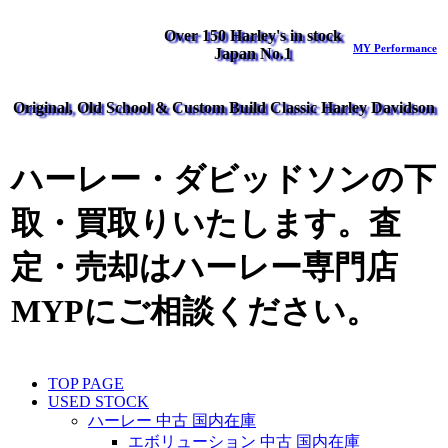
Over 150 Harley's in stock
MY Performance
Japan No.1
Original, Old School & Custom Build Classic Harley Davidson
ハーレー・ダビッドソンの下
取・買取りいたします。査
定・売却はハーレー専門店
MYPにご相談ください。
TOP PAGE
USED STOCK
ハーレー 中古 国内在庫
エボリューション 中古 国内在庫