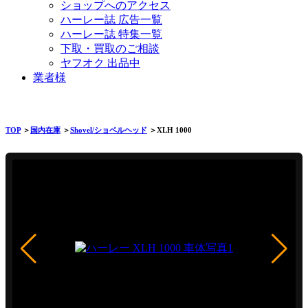
ショップへのアクセス
ハーレー誌 広告一覧
ハーレー誌 特集一覧
下取・買取のご相談
ヤフオク 出品中
業者様
TOP
＞
国内在庫
＞
Shovel/ショベルヘッド
＞XLH 1000