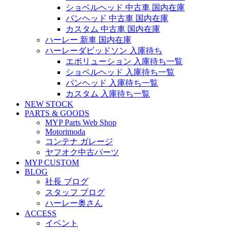
ショベルヘッド 中古車 国内在庫
パンヘッド 中古車 国内在庫
カスタム 中古車 国内在庫
ハーレー 新車 国内在庫
ハーレーダビッドソン 入庫待ち
エボリューション 入庫待ち一覧
ショベルヘッド 入庫待ち一覧
パンヘッド 入庫待ち一覧
カスタム 入庫待ち一覧
NEW STOCK
PARTS & GOODS
MYP Parts Web Shop
Motorimoda
コンテナ ガレージ
ヤフオク中古パーツ
MYP CUSTOM
BLOG
社長 ブログ
スタッフ ブログ
ハーレー奥さん
ACCESS
イベント