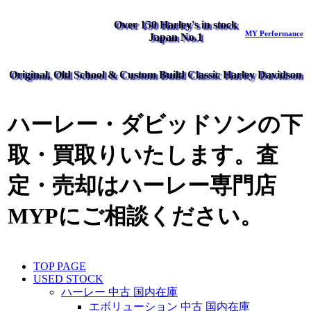
Over 150 Harley's in stock
MY Performance
Japan No.1
Original, Old School & Custom Build Classic Harley Davidson
ハーレー・ダビッドソンの下
取・買取りいたします。査
定・売却はハーレー専門店
MYPにご相談ください。
TOP PAGE
USED STOCK
ハーレー 中古 国内在庫
エボリューション 中古 国内在庫