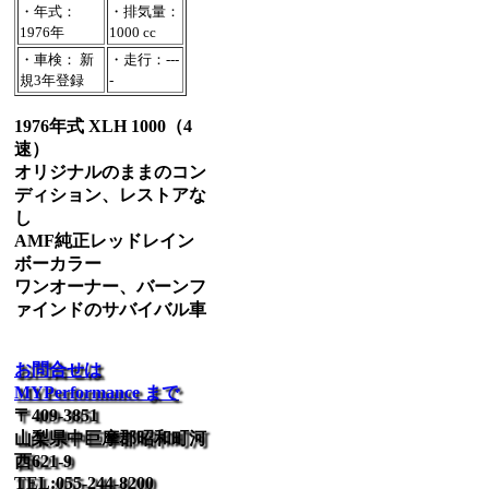
・年式：
・排気量：
1976年
1000 cc
・車検： 新
・走行：---
規3年登録
-
1976年式 XLH 1000（4
速）
オリジナルのままのコン
ディション、レストアな
し
AMF純正レッドレイン
ボーカラー
ワンオーナー、バーンフ
ァインドのサバイバル車
お問合せは
MYPerformance まで
〒409-3851
山梨県中巨摩郡昭和町河
西621-9
TEL:055-244-8200