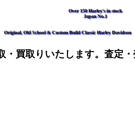
Over 150 Harley's in stock
Japan No.1
Original, Old School & Custom Build Classic Harley Davidson
取・買取りいたします。査定・