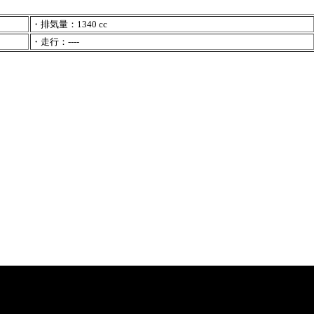
・排気量：1340 cc
・走行：----