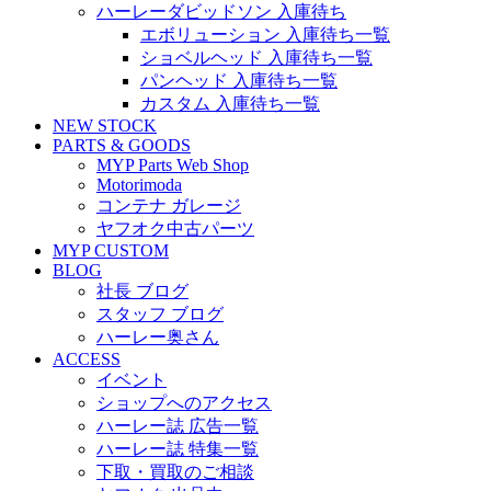
ハーレーダビッドソン 入庫待ち
エボリューション 入庫待ち一覧
ショベルヘッド 入庫待ち一覧
パンヘッド 入庫待ち一覧
カスタム 入庫待ち一覧
NEW STOCK
PARTS & GOODS
MYP Parts Web Shop
Motorimoda
コンテナ ガレージ
ヤフオク中古パーツ
MYP CUSTOM
BLOG
社長 ブログ
スタッフ ブログ
ハーレー奥さん
ACCESS
イベント
ショップへのアクセス
ハーレー誌 広告一覧
ハーレー誌 特集一覧
下取・買取のご相談