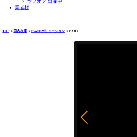
ヤフオク 出品中
業者様
TOP
＞
国内在庫
＞
Evo/エボリューション
＞FXRT