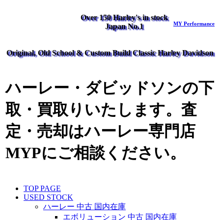
Over 150 Harley's in stock
MY Performance
Japan No.1
Original, Old School & Custom Build Classic Harley Davidson
ハーレー・ダビッドソンの下
取・買取りいたします。査
定・売却はハーレー専門店
MYPにご相談ください。
TOP PAGE
USED STOCK
ハーレー 中古 国内在庫
エボリューション 中古 国内在庫