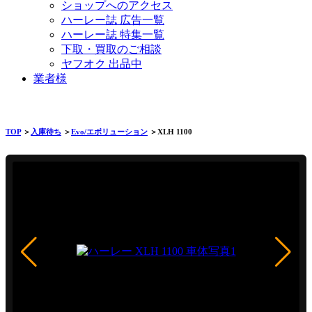
ショップへのアクセス
ハーレー誌 広告一覧
ハーレー誌 特集一覧
下取・買取のご相談
ヤフオク 出品中
業者様
TOP
＞
入庫待ち
＞
Evo/エボリューション
＞XLH 1100