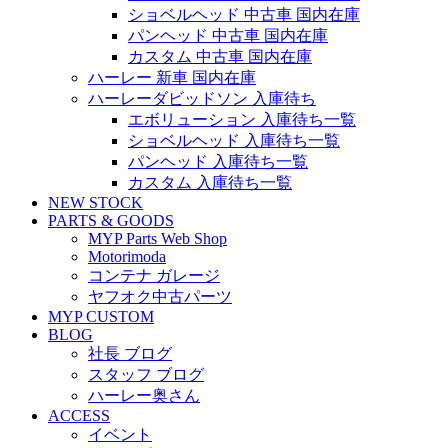
ショベルヘッド 中古車 国内在庫
パンヘッド 中古車 国内在庫
カスタム 中古車 国内在庫
ハーレー 新車 国内在庫
ハーレーダビッドソン 入庫待ち
エボリューション 入庫待ち一覧
ショベルヘッド 入庫待ち一覧
パンヘッド 入庫待ち一覧
カスタム 入庫待ち一覧
NEW STOCK
PARTS & GOODS
MYP Parts Web Shop
Motorimoda
コンテナ ガレージ
ヤフオク中古パーツ
MYP CUSTOM
BLOG
社長 ブログ
スタッフ ブログ
ハーレー奥さん
ACCESS
イベント