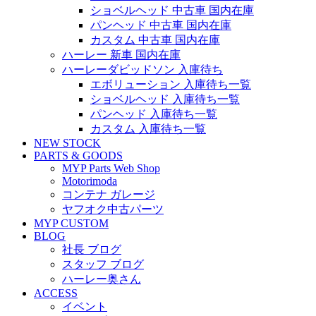
ショベルヘッド 中古車 国内在庫
パンヘッド 中古車 国内在庫
カスタム 中古車 国内在庫
ハーレー 新車 国内在庫
ハーレーダビッドソン 入庫待ち
エボリューション 入庫待ち一覧
ショベルヘッド 入庫待ち一覧
パンヘッド 入庫待ち一覧
カスタム 入庫待ち一覧
NEW STOCK
PARTS & GOODS
MYP Parts Web Shop
Motorimoda
コンテナ ガレージ
ヤフオク中古パーツ
MYP CUSTOM
BLOG
社長 ブログ
スタッフ ブログ
ハーレー奥さん
ACCESS
イベント