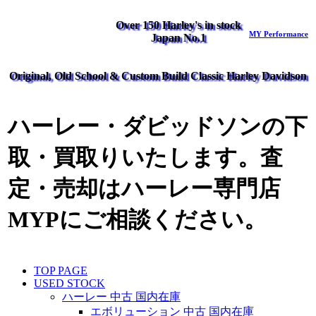
Over 150 Harley's in stock
MY Performance
Japan No.1
Original, Old School & Custom Build Classic Harley Davidson
ハーレー・ダビッドソンの下
取・買取りいたします。査
定・売却はハーレー専門店
MYPにご相談ください。
TOP PAGE
USED STOCK
ハーレー 中古 国内在庫
エボリューション 中古 国内在庫