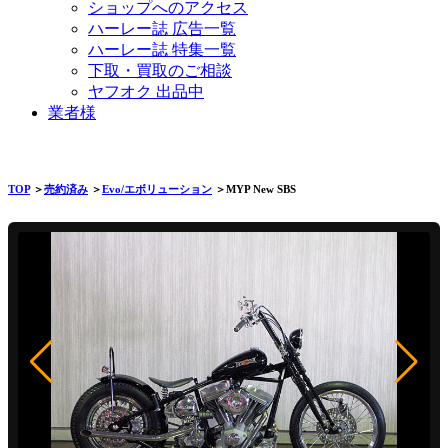
ショップへのアクセス
ハーレー誌 広告一覧
ハーレー誌 特集一覧
下取・買取のご相談
ヤフオク 出品中
業者様
TOP
＞
売約済み
＞
Evo/エボリューション
＞MYP New SBS