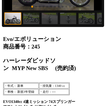
Evo/エボリューション
商品番号：245
ハーレーダビッドソ
ン
MYP New SBS
(売約済)
・年式： 新車
・排気量：1340 cc
・車検： 新規3年登録
・走行：----
EVO1340cc 4速ミッション 74スプリンガー