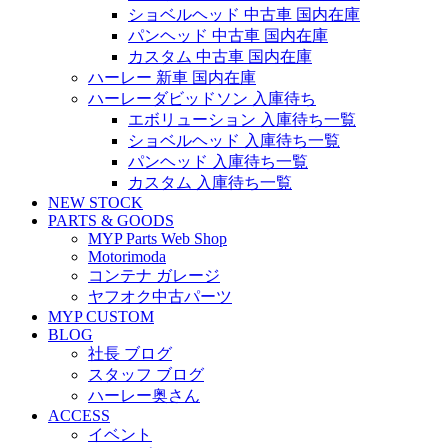
ショベルヘッド 中古車 国内在庫
パンヘッド 中古車 国内在庫
カスタム 中古車 国内在庫
ハーレー 新車 国内在庫
ハーレーダビッドソン 入庫待ち
エボリューション 入庫待ち一覧
ショベルヘッド 入庫待ち一覧
パンヘッド 入庫待ち一覧
カスタム 入庫待ち一覧
NEW STOCK
PARTS & GOODS
MYP Parts Web Shop
Motorimoda
コンテナ ガレージ
ヤフオク中古パーツ
MYP CUSTOM
BLOG
社長 ブログ
スタッフ ブログ
ハーレー奥さん
ACCESS
イベント