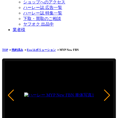
ショップへのアクセス
ハーレー誌 広告一覧
ハーレー誌 特集一覧
下取・買取のご相談
ヤフオク 出品中
業者様
TOP
＞
売約済み
＞
Evo/エボリューション
＞MYP New FBN