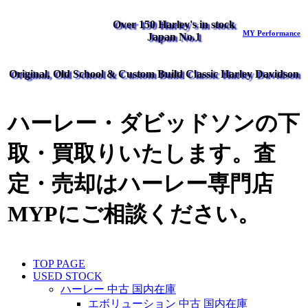
Over 150 Harley's in stock
MY Performance
Japan No.1
Original, Old School & Custom Build Classic Harley Davidson
ハーレー・ダビッドソンの下
取・買取りいたします。査
定・売却はハーレー専門店
MYPにご相談ください。
TOP PAGE
USED STOCK
ハーレー 中古 国内在庫
エボリューション 中古 国内在庫