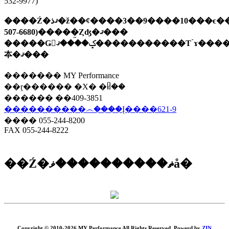
532-9977)
����Ź�ޤذ�ž��ȼ����3��9����10���ϵ������ֹ�(045-
507-6680)�����̤Ȥʤ�ޤ���
�����Ǥ򤪳ݤ����ޤ�����������Τۤɤ���������ꤤ�����
夲�ޤ���
������� MY Performance
��ɽ������ �Х� �ᥤ��
������ ��409-3851
����������෴����Į����621-9
���� 055-244-8200
FAX 055-244-8222
��Ź�ޡ����������ޥå�
Copyright © 2010-2026 MY Performance All Rights Reserved. Powerd by
ZIN