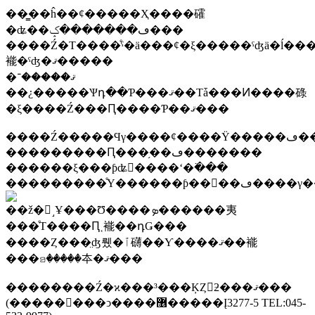
��̳��ĥ��ȼ�����Ҳ����礭
�ʥ��ڡ�������ݤ���
����Ź�Τ����ͤˤ�ä���ȼ�ξ�����ˤʤä�ĺ��
褦�ˤʤ�ޤ�����
�ޤ�����־
��¿�����Ѱդ��Ƥ���ޤ��Τǡ���Ͷ����碌
�ξ����Ź���Ԥ����Ƥ��ޤ���
����Ź
���������Ԥ���֥��ڡ�������
������ξ���ƥʥ󥹹����ʻ�߳���
���������ͤΥ������ƥ��󥰥��
��ž�򵡤˼Ұ���Ʊ����ܤ������夷
���ͤΤ����Ԥ˱褦��դǤ���
����Ȥ���̤ʤ뤴�ٱ礴��Ƴ����ޤ��褦
���ꤤ�����夲�ޤ���
��������Ź�ϰ���³���ĶȤ򤷤ƻ���ޤ���
(��������ͻ����޶�����Į3277-5 TEL:045-