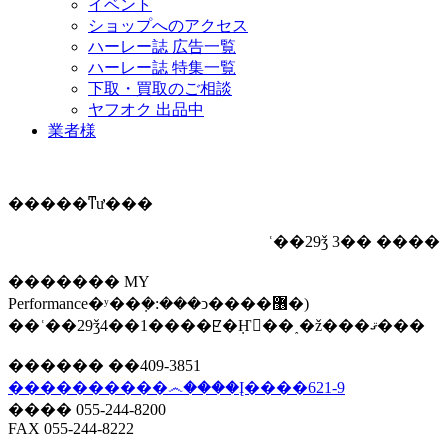
イベント
ショップへのアクセス
ハーレー誌 広告一覧
ハーレー誌 特集一覧
下取・買取のご相談
ヤフオク 出品中
業者様
�����ͳư�
��
ʿ��29ǯ 3�� ����
������� MY
Performance�ʸ��ܼ�:���ͻ����޶�)
��ʿ��29ǯ4��1����ꡢ�ܼҤ򲼵��˰�ž���ޤ���
������ ��409-3851
����������෴����Į����621-9
���� 055-244-8200
FAX 055-244-8222