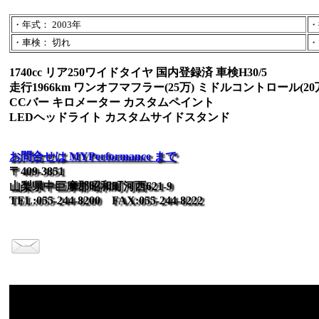
・年式： 2003年
・
・車検： 切れ
・
1740cc リア250ワイドタイヤ 国内登録済 車検H30/5
走行1966km ワンオフマフラー(25万) ミドルコントロール(20
CCバー キロメーター カスタムペイント
LEDヘッドライト カスタムサイドスタンド
お問合せは MYPerformance まで
〒409-3851
山梨県中巨摩郡昭和町河西621-9
TEL:055-244-8200 FAX:055-244-8222