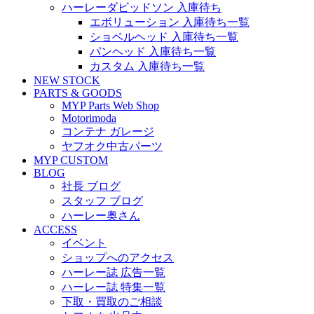
ハーレーダビッドソン 入庫待ち
エボリューション 入庫待ち一覧
ショベルヘッド 入庫待ち一覧
パンヘッド 入庫待ち一覧
カスタム 入庫待ち一覧
NEW STOCK
PARTS & GOODS
MYP Parts Web Shop
Motorimoda
コンテナ ガレージ
ヤフオク中古パーツ
MYP CUSTOM
BLOG
社長 ブログ
スタッフ ブログ
ハーレー奥さん
ACCESS
イベント
ショップへのアクセス
ハーレー誌 広告一覧
ハーレー誌 特集一覧
下取・買取のご相談