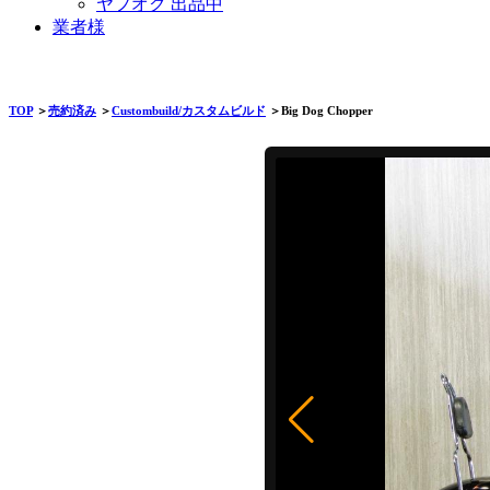
ヤフオク 出品中
業者様
TOP
＞
売約済み
＞
Custombuild/カスタムビルド
＞Big Dog Chopper