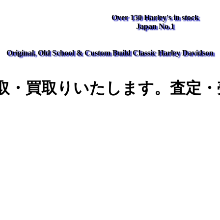
Over 150 Harley's in stock
Japan No.1
Original, Old School & Custom Build Classic Harley Davidson
取・買取りいたします。査定・