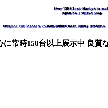
Over 150 Classic Harley's in stoc
Japan No.1 MEGA Shop
Original, Old School & Custom Build Classic Harley Davidson
に常時150台以上展示中 良