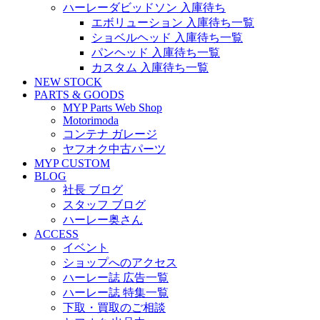
ハーレーダビッドソン 入庫待ち
エボリューション 入庫待ち一覧
ショベルヘッド 入庫待ち一覧
パンヘッド 入庫待ち一覧
カスタム 入庫待ち一覧
NEW STOCK
PARTS & GOODS
MYP Parts Web Shop
Motorimoda
コンテナ ガレージ
ヤフオク中古パーツ
MYP CUSTOM
BLOG
社長 ブログ
スタッフ ブログ
ハーレー奥さん
ACCESS
イベント
ショップへのアクセス
ハーレー誌 広告一覧
ハーレー誌 特集一覧
下取・買取のご相談