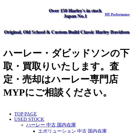
Over 150 Harley's in stock
MY Performance
Japan No.1
Original, Old School & Custom Build Classic Harley Davidson
ハーレー・ダビッドソンの下
取・買取りいたします。査
定・売却はハーレー専門店
MYPにご相談ください。
TOP PAGE
USED STOCK
ハーレー 中古 国内在庫
エボリューション 中古 国内在庫