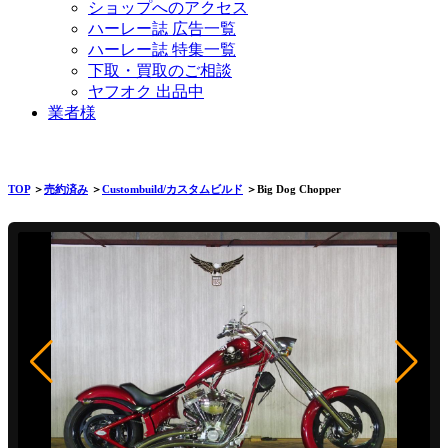
ショップへのアクセス
ハーレー誌 広告一覧
ハーレー誌 特集一覧
下取・買取のご相談
ヤフオク 出品中
業者様
TOP
＞
売約済み
＞
Custombuild/カスタムビルド
＞Big Dog Chopper