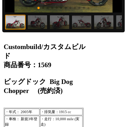
Custombuild/カスタムビル
ド
商品番号：1569
ビッグドック
Big Dog
Chopper
(売約済)
・年式： 2005年
・排気量：1915 cc
・車検： 新規3年登
・走行：10,000 mile (実
録
走)