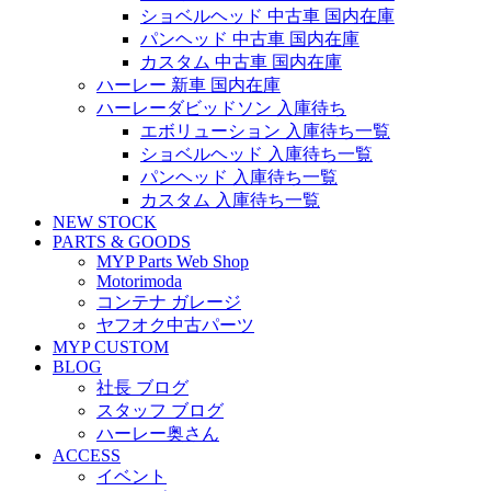
ショベルヘッド 中古車 国内在庫
パンヘッド 中古車 国内在庫
カスタム 中古車 国内在庫
ハーレー 新車 国内在庫
ハーレーダビッドソン 入庫待ち
エボリューション 入庫待ち一覧
ショベルヘッド 入庫待ち一覧
パンヘッド 入庫待ち一覧
カスタム 入庫待ち一覧
NEW STOCK
PARTS & GOODS
MYP Parts Web Shop
Motorimoda
コンテナ ガレージ
ヤフオク中古パーツ
MYP CUSTOM
BLOG
社長 ブログ
スタッフ ブログ
ハーレー奥さん
ACCESS
イベント