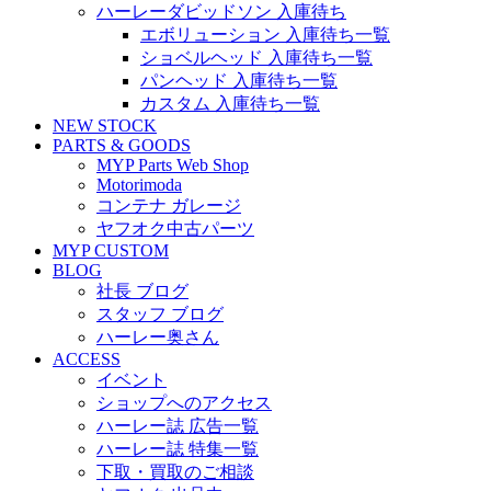
ハーレーダビッドソン 入庫待ち
エボリューション 入庫待ち一覧
ショベルヘッド 入庫待ち一覧
パンヘッド 入庫待ち一覧
カスタム 入庫待ち一覧
NEW STOCK
PARTS & GOODS
MYP Parts Web Shop
Motorimoda
コンテナ ガレージ
ヤフオク中古パーツ
MYP CUSTOM
BLOG
社長 ブログ
スタッフ ブログ
ハーレー奥さん
ACCESS
イベント
ショップへのアクセス
ハーレー誌 広告一覧
ハーレー誌 特集一覧
下取・買取のご相談