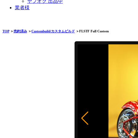
ヤフオク 出品中
業者様
TOP
＞
売約済み
＞
Custombuild/カスタムビルド
＞FLSTF Full Custom