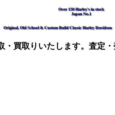
Over 150 Harley's in stock
Japan No.1
Original, Old School & Custom Build Classic Harley Davidson
取・買取りいたします。査定・