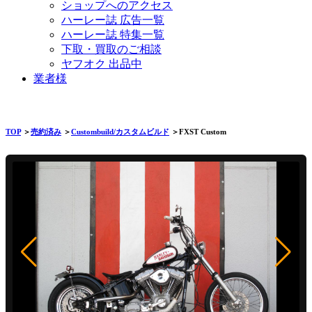
ショップへのアクセス
ハーレー誌 広告一覧
ハーレー誌 特集一覧
下取・買取のご相談
ヤフオク 出品中
業者様
TOP
＞
売約済み
＞
Custombuild/カスタムビルド
＞FXST Custom