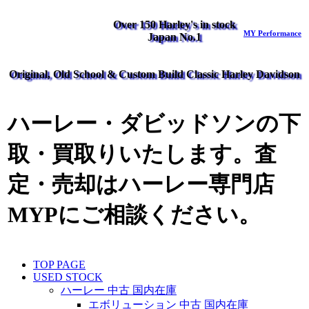
Over 150 Harley's in stock
MY Performance
Japan No.1
Original, Old School & Custom Build Classic Harley Davidson
ハーレー・ダビッドソンの下
取・買取りいたします。査
定・売却はハーレー専門店
MYPにご相談ください。
TOP PAGE
USED STOCK
ハーレー 中古 国内在庫
エボリューション 中古 国内在庫