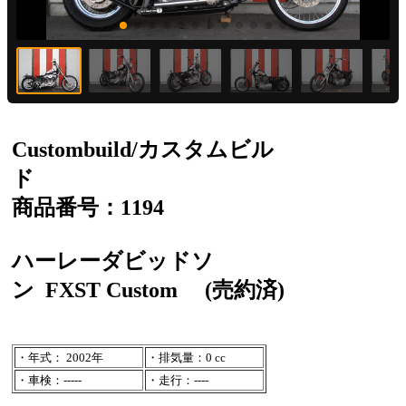
Custombuild/カスタムビル
ド
商品番号：1194
ハーレーダビッドソ
ン
FXST Custom
(売約済)
・年式： 2002年
・排気量：0 cc
・車検：-----
・走行：----