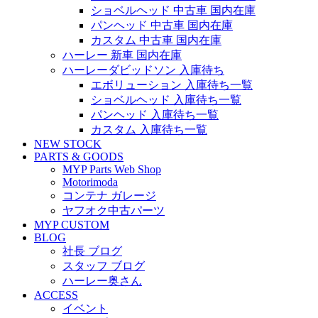
ショベルヘッド 中古車 国内在庫
パンヘッド 中古車 国内在庫
カスタム 中古車 国内在庫
ハーレー 新車 国内在庫
ハーレーダビッドソン 入庫待ち
エボリューション 入庫待ち一覧
ショベルヘッド 入庫待ち一覧
パンヘッド 入庫待ち一覧
カスタム 入庫待ち一覧
NEW STOCK
PARTS & GOODS
MYP Parts Web Shop
Motorimoda
コンテナ ガレージ
ヤフオク中古パーツ
MYP CUSTOM
BLOG
社長 ブログ
スタッフ ブログ
ハーレー奥さん
ACCESS
イベント