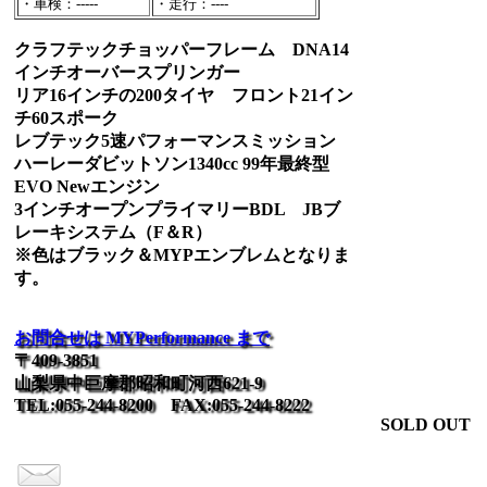
・車検：-----
・走行：----
クラフテックチョッパーフレーム DNA14
インチオーバースプリンガー
リア16インチの200タイヤ フロント21イン
チ60スポーク
レブテック5速パフォーマンスミッション
ハーレーダビットソン1340cc 99年最終型
EVO Newエンジン
3インチオープンプライマリーBDL JBブ
レーキシステム（F＆R）
※色はブラック＆MYPエンブレムとなりま
す。
お問合せは MYPerformance まで
〒409-3851
山梨県中巨摩郡昭和町河西621-9
TEL:055-244-8200 FAX:055-244-8222
SOLD OUT