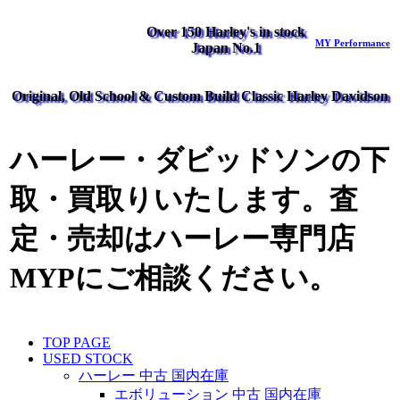
Over 150 Harley's in stock
MY Performance
Japan No.1
Original, Old School & Custom Build Classic Harley Davidson
ハーレー・ダビッドソンの下
取・買取りいたします。査
定・売却はハーレー専門店
MYPにご相談ください。
TOP PAGE
USED STOCK
ハーレー 中古 国内在庫
エボリューション 中古 国内在庫