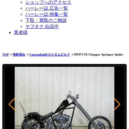
ショップへのアクセス
ハーレー誌 広告一覧
ハーレー誌 特集一覧
下取・買取のご相談
ヤフオク 出品中
業者様
TOP
＞
売約済み
＞
Custombuild/カスタムビルド
＞MYP CSS Chopper Springer Spider