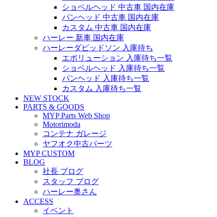
ショベルヘッド 中古車 国内在庫
パンヘッド 中古車 国内在庫
カスタム 中古車 国内在庫
ハーレー 新車 国内在庫
ハーレーダビッドソン 入庫待ち
エボリューション 入庫待ち一覧
ショベルヘッド 入庫待ち一覧
パンヘッド 入庫待ち一覧
カスタム 入庫待ち一覧
NEW STOCK
PARTS & GOODS
MYP Parts Web Shop
Motorimoda
コンテナ ガレージ
ヤフオク中古パーツ
MYP CUSTOM
BLOG
社長 ブログ
スタッフ ブログ
ハーレー奥さん
ACCESS
イベント