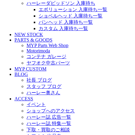
ハーレーダビッドソン 入庫待ち
エボリューション 入庫待ち一覧
ショベルヘッド 入庫待ち一覧
パンヘッド 入庫待ち一覧
カスタム 入庫待ち一覧
NEW STOCK
PARTS & GOODS
MYP Parts Web Shop
Motorimoda
コンテナ ガレージ
ヤフオク中古パーツ
MYP CUSTOM
BLOG
社長 ブログ
スタッフ ブログ
ハーレー奥さん
ACCESS
イベント
ショップへのアクセス
ハーレー誌 広告一覧
ハーレー誌 特集一覧
下取・買取のご相談