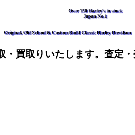
Over 150 Harley's in stock
Japan No.1
Original, Old School & Custom Build Classic Harley Davidson
取・買取りいたします。査定・