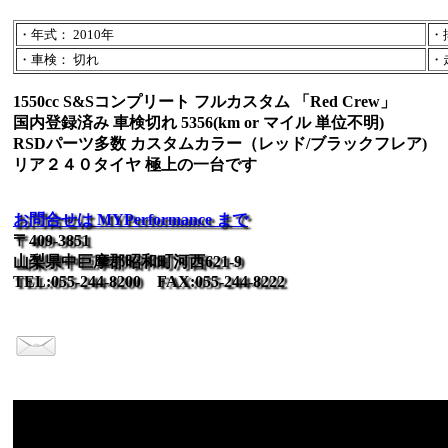
・年式： 2010年
・排
・車検： 切れ
・走
1550cc S&Sコンプリート フルカスタム 「Red Crew」
国内登録済み 車検切れ 5356(km or マイル 単位不明)
RSDパーツ多数 カスタムカラー（レッド/ブラックフレア)
リア２４０タイヤ 極上の一台です
お問合せは MYPerformance まで
〒409-3851
山梨県中巨摩郡昭和町河西621-9
TEL:055-244-8200 FAX:055-244-8222