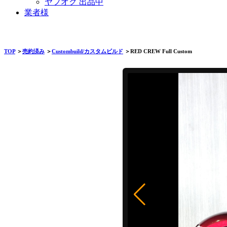
ヤフオク 出品中
業者様
TOP
＞
売約済み
＞
Custombuild/カスタムビルド
＞RED CREW Full Custom