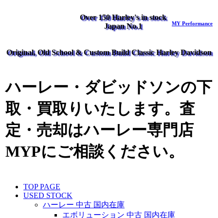
Over 150 Harley's in stock
MY Performance
Japan No.1
Original, Old School & Custom Build Classic Harley Davidson
ハーレー・ダビッドソンの下
取・買取りいたします。査
定・売却はハーレー専門店
MYPにご相談ください。
TOP PAGE
USED STOCK
ハーレー 中古 国内在庫
エボリューション 中古 国内在庫