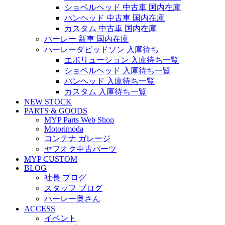
ショベルヘッド 中古車 国内在庫
パンヘッド 中古車 国内在庫
カスタム 中古車 国内在庫
ハーレー 新車 国内在庫
ハーレーダビッドソン 入庫待ち
エボリューション 入庫待ち一覧
ショベルヘッド 入庫待ち一覧
パンヘッド 入庫待ち一覧
カスタム 入庫待ち一覧
NEW STOCK
PARTS & GOODS
MYP Parts Web Shop
Motorimoda
コンテナ ガレージ
ヤフオク中古パーツ
MYP CUSTOM
BLOG
社長 ブログ
スタッフ ブログ
ハーレー奥さん
ACCESS
イベント