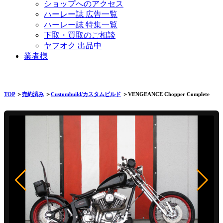
ショップへのアクセス
ハーレー誌 広告一覧
ハーレー誌 特集一覧
下取・買取のご相談
ヤフオク 出品中
業者様
TOP
＞
売約済み
＞
Custombuild/カスタムビルド
＞VENGEANCE Chopper Complete