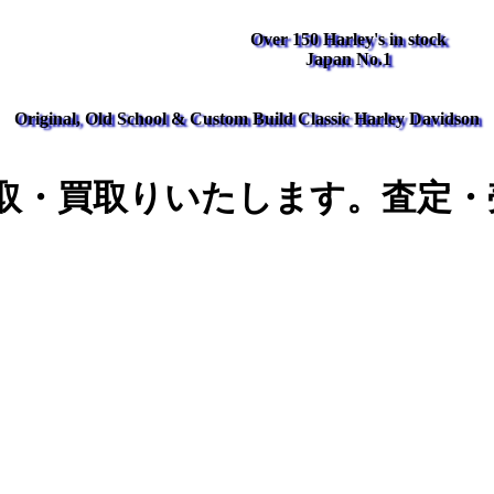
Over 150 Harley's in stock
Japan No.1
Original, Old School & Custom Build Classic Harley Davidson
取・買取りいたします。査定・