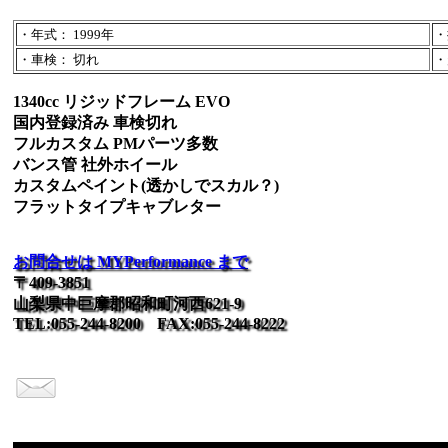
・年式： 1999年
・
・車検： 切れ
・
1340cc リジッドフレーム EVO
国内登録済み 車検切れ
フルカスタム PMパーツ多数
バンス管 社外ホイール
カスタムペイント(透かしでスカル？)
フラットタイプキャブレター
お問合せは MYPerformance まで
〒409-3851
山梨県中巨摩郡昭和町河西621-9
TEL:055-244-8200 FAX:055-244-8222