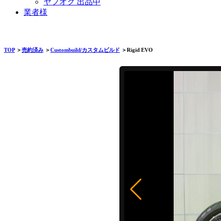
ヤフオク 出品中
業者様
TOP
＞
売約済み
＞
Custombuild/カスタムビルド
＞Rigid EVO