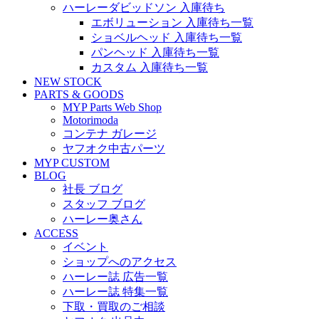
ハーレーダビッドソン 入庫待ち
エボリューション 入庫待ち一覧
ショベルヘッド 入庫待ち一覧
パンヘッド 入庫待ち一覧
カスタム 入庫待ち一覧
NEW STOCK
PARTS & GOODS
MYP Parts Web Shop
Motorimoda
コンテナ ガレージ
ヤフオク中古パーツ
MYP CUSTOM
BLOG
社長 ブログ
スタッフ ブログ
ハーレー奥さん
ACCESS
イベント
ショップへのアクセス
ハーレー誌 広告一覧
ハーレー誌 特集一覧
下取・買取のご相談