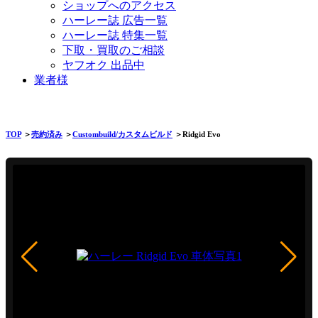
ショップへのアクセス
ハーレー誌 広告一覧
ハーレー誌 特集一覧
下取・買取のご相談
ヤフオク 出品中
業者様
TOP
＞
売約済み
＞
Custombuild/カスタムビルド
＞Ridgid Evo