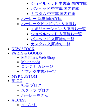
ショベルヘッド 中古車 国内在庫
パンヘッド 中古車 国内在庫
カスタム 中古車 国内在庫
ハーレー 新車 国内在庫
ハーレーダビッドソン 入庫待ち
エボリューション 入庫待ち一覧
ショベルヘッド 入庫待ち一覧
パンヘッド 入庫待ち一覧
カスタム 入庫待ち一覧
NEW STOCK
PARTS & GOODS
MYP Parts Web Shop
Motorimoda
コンテナ ガレージ
ヤフオク中古パーツ
MYP CUSTOM
BLOG
社長 ブログ
スタッフ ブログ
ハーレー奥さん
ACCESS
イベント