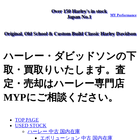
Over 150 Harley's in stock
MY Performance
Japan No.1
Original, Old School & Custom Build Classic Harley Davidson
ハーレー・ダビッドソンの下
取・買取りいたします。査
定・売却はハーレー専門店
MYPにご相談ください。
TOP PAGE
USED STOCK
ハーレー 中古 国内在庫
エボリューション 中古 国内在庫