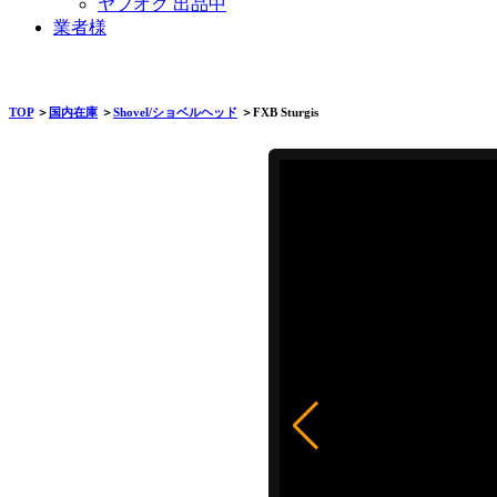
ヤフオク 出品中
業者様
TOP
＞
国内在庫
＞
Shovel/ショベルヘッド
＞FXB Sturgis