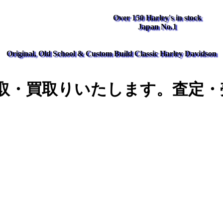
Over 150 Harley's in stock
Japan No.1
Original, Old School & Custom Build Classic Harley Davidson
取・買取りいたします。査定・