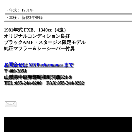
・年式： 1981年
・車検： 新規3年登録
1981年式 FXB、1340cc（4速）
オリジナルコンディション良好
ブラックAMF・スタージス限定モデル
純正マフラー＆シーシーバー付属
お問合せは MYPerformance まで
〒409-3851
山梨県中巨摩郡昭和町河西621-9
TEL:055-244-8200 FAX:055-244-8222