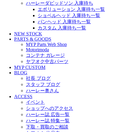
ハーレーダビッドソン 入庫待ち
エボリューション 入庫待ち一覧
ショベルヘッド 入庫待ち一覧
パンヘッド 入庫待ち一覧
カスタム 入庫待ち一覧
NEW STOCK
PARTS & GOODS
MYP Parts Web Shop
Motorimoda
コンテナ ガレージ
ヤフオク中古パーツ
MYP CUSTOM
BLOG
社長 ブログ
スタッフ ブログ
ハーレー奥さん
ACCESS
イベント
ショップへのアクセス
ハーレー誌 広告一覧
ハーレー誌 特集一覧
下取・買取のご相談