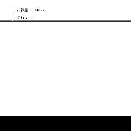
・排気量：1340 cc
・走行：----