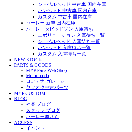
ショベルヘッド 中古車 国内在庫
パンヘッド 中古車 国内在庫
カスタム 中古車 国内在庫
ハーレー 新車 国内在庫
ハーレーダビッドソン 入庫待ち
エボリューション 入庫待ち一覧
ショベルヘッド 入庫待ち一覧
パンヘッド 入庫待ち一覧
カスタム 入庫待ち一覧
NEW STOCK
PARTS & GOODS
MYP Parts Web Shop
Motorimoda
コンテナ ガレージ
ヤフオク中古パーツ
MYP CUSTOM
BLOG
社長 ブログ
スタッフ ブログ
ハーレー奥さん
ACCESS
イベント