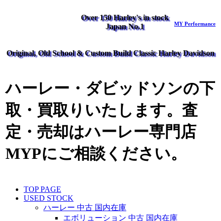
Over 150 Harley's in stock
MY Performance
Japan No.1
Original, Old School & Custom Build Classic Harley Davidson
ハーレー・ダビッドソンの下
取・買取りいたします。査
定・売却はハーレー専門店
MYPにご相談ください。
TOP PAGE
USED STOCK
ハーレー 中古 国内在庫
エボリューション 中古 国内在庫