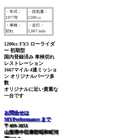
・年式：
・排気量：
1977年
1200 cc
・車検：
・走行：
切れ
1,667 mile
1200cc FXS ローライダ
ー 初期型
国内登録済み 車検切れ
レストレーション
1667マイル 4速ミッショ
ン オリジナルパーツ多
数
オリジナルに近い貴重な
一台です
お問合せは
MYPerformance まで
〒409-3851
山梨県中巨摩郡昭和町河