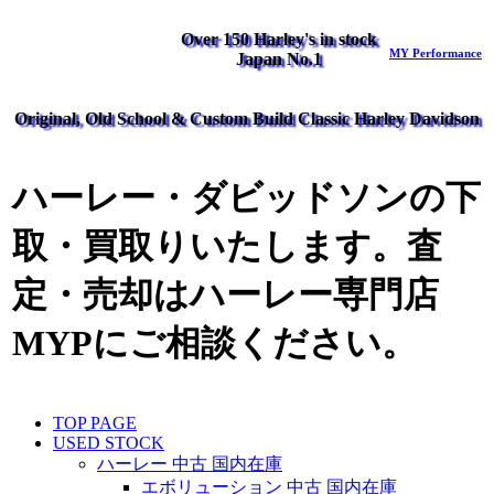
Over 150 Harley's in stock
MY Performance
Japan No.1
Original, Old School & Custom Build Classic Harley Davidson
ハーレー・ダビッドソンの下
取・買取りいたします。査
定・売却はハーレー専門店
MYPにご相談ください。
TOP PAGE
USED STOCK
ハーレー 中古 国内在庫
エボリューション 中古 国内在庫