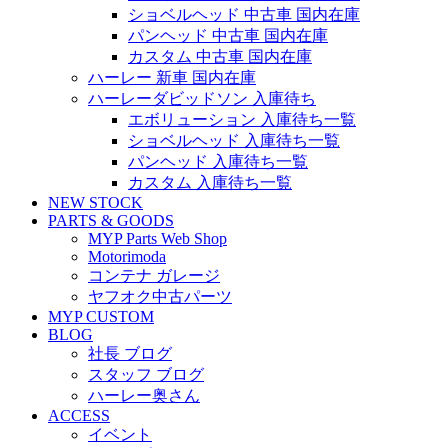
ショベルヘッド 中古車 国内在庫
パンヘッド 中古車 国内在庫
カスタム 中古車 国内在庫
ハーレー 新車 国内在庫
ハーレーダビッドソン 入庫待ち
エボリューション 入庫待ち一覧
ショベルヘッド 入庫待ち一覧
パンヘッド 入庫待ち一覧
カスタム 入庫待ち一覧
NEW STOCK
PARTS & GOODS
MYP Parts Web Shop
Motorimoda
コンテナ ガレージ
ヤフオク中古パーツ
MYP CUSTOM
BLOG
社長 ブログ
スタッフ ブログ
ハーレー奥さん
ACCESS
イベント